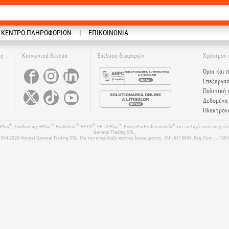
ΚΈΝΤΡΟ ΠΛΗΡΟΦΟΡΙΏΝ
ΕΠΙΚΟΙΝΩΝΊΑ
ης
Κοινωνικά δίκτυα
Επίλυση διαφορών
Χρήσιμοι 
Όροι και 
Επεξεργα
Πολιτική 
Δεδομένα 
Ηλεκτρονι
®
®
®
®
®
®
+Plus
, EvoSanitary +Plus
, EvoSelect
, EPTO
, EPTO Plus
, PowerForProfessionals
και τα λογότυπά τους εί
General Trading SRL.
1994-2026
Honest General Trading SRL. Με την επιφύλαξη παντός δικαιώματος. CUI: 6615609, Reg.Com.: J19