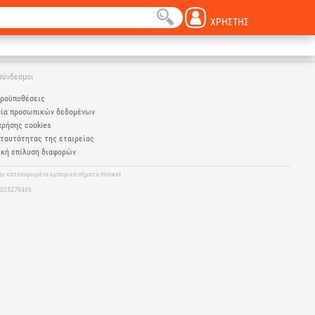
ΧΡΉΣΤΗΣ
σύνδεσμοι
προϋποθέσεις
σία προσωπικών δεδομένων
χρήσης cookies
ταυτότητας της εταιρείας
κή επίλυση διαφορών
ναι κατοχυρωμένα εμπορικά σήματα Honest
94025279406