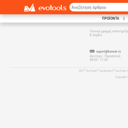
ΠΡΟΪΌΝΤΑ
Τεχνική γραμμή υποστήριξ
& σέρβις
suport@honest.ro
Δευτέρα - Παρασκευή
08:00 - 17:30
®
®
®
HGT
, EvoTools
, EvoSanitary
, EvoTools 
Copyright 