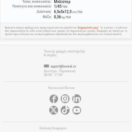
Μπλίστερ
Τύπος συσκευασίας:
1/45
Ποσότητα ανά συσκευασία:
ΤΕΜ
6,5x5x12,5
Διάσταση:
cm/ΤΕΜ
0,36
Μάζα:
kg/ΤΕΜ
Βρήκατε κάποιο σφάλμα στα χαρακτηριστικά του προϊόντος;
Ενημερώστε μας!
Οι εικόνες / τα βίντεο
που παρουσιάζονται εδώ είναι ενδεικτικά, μπορεί να παρουσιάζουν μικρές διαφορές σε σχέση με το
προϊόν προς πώληση και να περιλαμβάνουν αξεσουάρ που δεν περιλαμβάνονται στα τυπικά πακέτα.
Τεχνική γραμμή υποστήριξης
& σέρβις
suport@honest.ro
Δευτέρα - Παρασκευή
08:00 - 17:30
Κοινωνικά δίκτυα
Επίλυση διαφορών