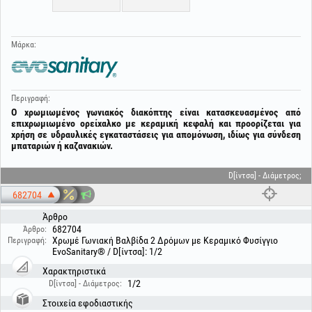
Μάρκα:
Περιγραφή:
Ο χρωμιωμένος γωνιακός διακόπτης είναι κατασκευασμένος από
επιχρωμιωμένο ορείχαλκο με κεραμική κεφαλή και προορίζεται για
χρήση σε υδραυλικές εγκαταστάσεις για απομόνωση, ιδίως για σύνδεση
μπαταριών ή καζανακιών.
D[ίντσα] - Διάμετρος;
682704
Άρθρο
682704
Άρθρο:
Χρωμέ Γωνιακή Βαλβίδα 2 Δρόμων με Κεραμικό Φυσίγγιο
Περιγραφή:
EvoSanitary® / D[ίντσα]: 1/2
Χαρακτηριστικά
1/2
D[ίντσα] - Διάμετρος:
Στοιχεία εφοδιαστικής