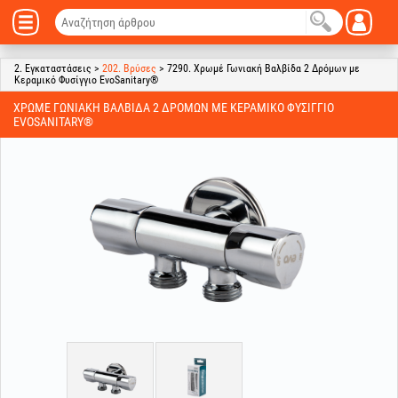
2. Εγκαταστάσεις >
202. Βρύσες
> 7290. Χρωμέ Γωνιακή Βαλβίδα 2 Δρόμων με
Κεραμικό Φυσίγγιο EvoSanitary®
ΧΡΩΜΈ ΓΩΝΙΑΚΉ ΒΑΛΒΊΔΑ 2 ΔΡΌΜΩΝ ΜΕ ΚΕΡΑΜΙΚΌ ΦΥΣΊΓΓΙΟ
EVOSANITARY®