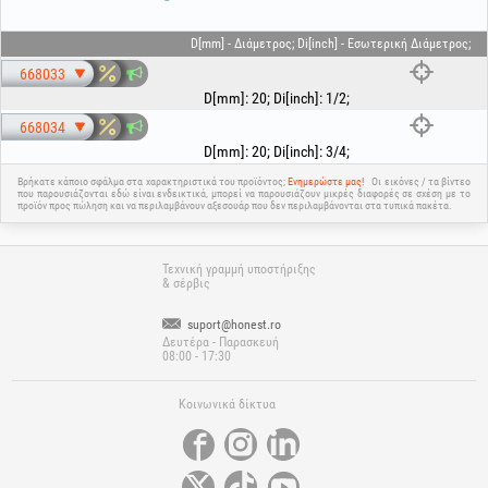
D[mm] - Διάμετρος; Di[inch] - Εσωτερική Διάμετρος;
668033
D[mm]
:
20
;
Di[inch]
:
1/2
;
668034
D[mm]
:
20
;
Di[inch]
:
3/4
;
Βρήκατε κάποιο σφάλμα στα χαρακτηριστικά του προϊόντος;
Ενημερώστε μας!
Οι εικόνες / τα βίντεο
που παρουσιάζονται εδώ είναι ενδεικτικά, μπορεί να παρουσιάζουν μικρές διαφορές σε σχέση με το
προϊόν προς πώληση και να περιλαμβάνουν αξεσουάρ που δεν περιλαμβάνονται στα τυπικά πακέτα.
Τεχνική γραμμή υποστήριξης
& σέρβις
suport@honest.ro
Δευτέρα - Παρασκευή
08:00 - 17:30
Κοινωνικά δίκτυα