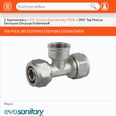
2. Εγκαταστάσεις >
215. Στοιχεία Εγκατάστασης PEXAL
> 0953. Ταφ Pexal με
Εσωτερικό Σπείρωμα EvoSanitary®
ΤΑΦ PEXAL ΜΕ ΕΣΩΤΕΡΙΚΌ ΣΠΕΊΡΩΜΑ EVOSANITARY®
Μάρκα: