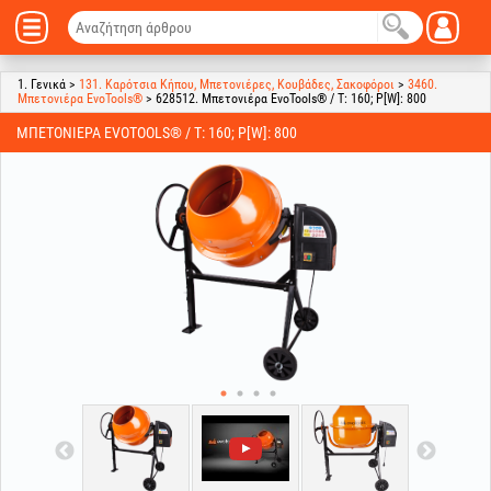
1. Γενικά >
131. Καρότσια Κήπου, Μπετονιέρες, Κουβάδες, Σακοφόροι
>
3460.
Μπετονιέρα EvoTools®
> 628512. Μπετονιέρα EvoTools® / T: 160; P[W]: 800
ΜΠΕΤΟΝΙΈΡΑ EVOTOOLS® / T: 160; P[W]: 800