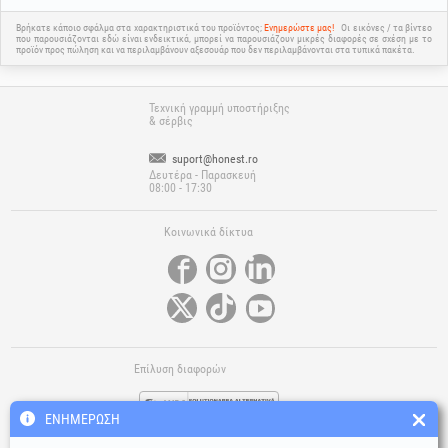
Βρήκατε κάποιο σφάλμα στα χαρακτηριστικά του προϊόντος;
Ενημερώστε μας!
Οι εικόνες / τα βίντεο
που παρουσιάζονται εδώ είναι ενδεικτικά, μπορεί να παρουσιάζουν μικρές διαφορές σε σχέση με το
προϊόν προς πώληση και να περιλαμβάνουν αξεσουάρ που δεν περιλαμβάνονται στα τυπικά πακέτα.
Τεχνική γραμμή υποστήριξης
& σέρβις
suport@honest.ro
Δευτέρα - Παρασκευή
08:00 - 17:30
Κοινωνικά δίκτυα
Επίλυση διαφορών
ΕΝΗΜΈΡΩΣΗ