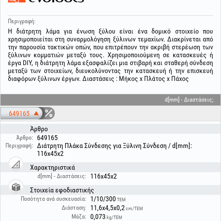
Περιγραφή:
Η διάτρητη λάμα για ένωση ξύλου είναι ένα δομικό στοιχείο που
χρησιμοποιείται στη συναρμολόγηση ξύλινων τεμαχίων. Διακρίνεται από
την παρουσία τακτικών οπών, που επιτρέπουν την ακριβή στερέωση των
ξύλινων κομματιών μεταξύ τους. Χρησιμοποιούμενη σε κατασκευές ή
έργα DIY, η διάτρητη λάμα εξασφαλίζει μια στιβαρή και σταθερή σύνδεση
μεταξύ των στοιχείων, διευκολύνοντας την κατασκευή ή την επισκευή
διαφόρων ξύλινων έργων. Διαστάσεις : Μήκος x Πλάτος x Πάχος
d[mm] - Διαστάσεις;
649165
Άρθρο
649165
Άρθρο:
Διάτρητη Πλάκα Σύνδεσης για Ξύλινη Σύνδεση / d[mm]:
Περιγραφή:
116x45x2
Χαρακτηριστικά
116x45x2
d[mm] - Διαστάσεις:
Στοιχεία εφοδιαστικής
1/10/300
Ποσότητα ανά συσκευασία:
ΤΕΜ
11,6x4,5x0,2
Διάσταση:
cm/ΤΕΜ
0,073
Μάζα:
kg/ΤΕΜ