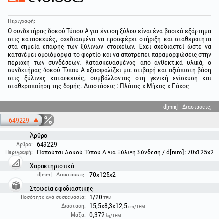
Περιγραφή:
Ο συνδετήρας δοκού Τύπου A για ένωση ξύλου είναι ένα βασικό εξάρτημα
στις κατασκευές, σχεδιασμένο να προσφέρει στήριξη και σταθερότητα
στα σημεία επαφής των ξύλινων στοιχείων. Έχει σχεδιαστεί ώστε να
κατανέμει ομοιόμορφα το φορτίο και να αποτρέπει παραμορφώσεις στην
περιοχή των συνδέσεων. Κατασκευασμένος από ανθεκτικά υλικά, ο
συνδετήρας δοκού Τύπου A εξασφαλίζει μια στιβαρή και αξιόπιστη βάση
στις ξύλινες κατασκευές, συμβάλλοντας στη γενική ενίσχυση και
σταθεροποίηση της δομής. Διαστάσεις : Πλάτος x Μήκος x Πάχος
d[mm] - Διαστάσεις;
649229
Άρθρο
649229
Άρθρο:
Παπούτσι Δοκού Τύπου A για Ξύλινη Σύνδεση / d[mm]: 70x125x2
Περιγραφή:
Χαρακτηριστικά
70x125x2
d[mm] - Διαστάσεις:
Στοιχεία εφοδιαστικής
1/20
Ποσότητα ανά συσκευασία:
ΤΕΜ
15,5x8,3x12,5
Διάσταση:
cm/ΤΕΜ
0,372
Μάζα:
kg/ΤΕΜ