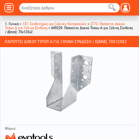
1. Γενικά >
137. Συνδετήρες για Ξύλινες Κατασκευές
>
2773. Παπούτσι Δοκού
Τύπου A για Ξύλινη Σύνδεση
> 649229. Παπούτσι Δοκού Τύπου A για Ξύλινη Σύνδεση
/ d[mm]: 70x125x2
ΠΑΠΟΎΤΣΙ ΔΟΚΟΎ ΤΎΠΟΥ A ΓΙΑ ΞΎΛΙΝΗ ΣΎΝΔΕΣΗ / D[MM]: 70X125X2
Μάρκα: