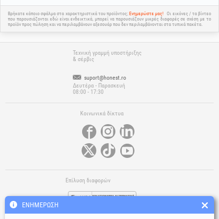
Βρήκατε κάποιο σφάλμα στα χαρακτηριστικά του προϊόντος;
Ενημερώστε μας!
Οι εικόνες / τα βίντεο
που παρουσιάζονται εδώ είναι ενδεικτικά, μπορεί να παρουσιάζουν μικρές διαφορές σε σχέση με το
προϊόν προς πώληση και να περιλαμβάνουν αξεσουάρ που δεν περιλαμβάνονται στα τυπικά πακέτα.
Τεχνική γραμμή υποστήριξης
& σέρβις
suport@honest.ro
Δευτέρα - Παρασκευή
08:00 - 17:30
Κοινωνικά δίκτυα
Επίλυση διαφορών
ΕΝΗΜΈΡΩΣΗ