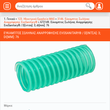
1. Γενικά >
123. Ηλεκτρικά Εργαλεία MAS
>
3146. Εύκαμπτος Σωλήνας
Αναρρόφησης EvoSanitary®
> 672149. Εύκαμπτος Σωλήνας Αναρρόφησης
EvoSanitary® / D[ίντσα]: 3; di[mm]: 76
ΕΎΚΑΜΠΤΟΣ ΣΩΛΉΝΑΣ ΑΝΑΡΡΌΦΗΣΗΣ EVOSANITARY® / D[ΊΝΤΣΑ]: 3;
DI[MM]: 76
Μάρκα: