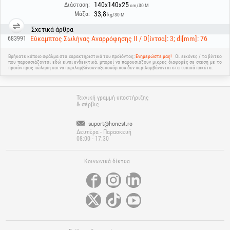
140x140x25
Διάσταση:
cm/30 M
33,8
Μάζα:
kg/30 M
Σχετικά άρθρα
Εύκαμπτος Σωλήνας Αναρρόφησης II / D[ίντσα]: 3; di[mm]: 76
683991
Βρήκατε κάποιο σφάλμα στα χαρακτηριστικά του προϊόντος;
Ενημερώστε μας!
Οι εικόνες / τα βίντεο
που παρουσιάζονται εδώ είναι ενδεικτικά, μπορεί να παρουσιάζουν μικρές διαφορές σε σχέση με το
προϊόν προς πώληση και να περιλαμβάνουν αξεσουάρ που δεν περιλαμβάνονται στα τυπικά πακέτα.
Τεχνική γραμμή υποστήριξης
& σέρβις
suport@honest.ro
Δευτέρα - Παρασκευή
08:00 - 17:30
Κοινωνικά δίκτυα