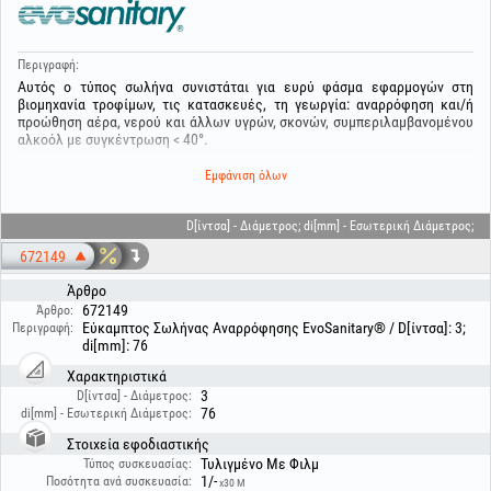
Περιγραφή:
Αυτός ο τύπος σωλήνα συνιστάται για ευρύ φάσμα εφαρμογών στη
βιομηχανία τροφίμων, τις κατασκευές, τη γεωργία: αναρρόφηση και/ή
προώθηση αέρα, νερού και άλλων υγρών, σκονών, συμπεριλαμβανομένου
αλκοόλ με συγκέντρωση < 40°.
Είναι εύκαμπτος και ανθεκτικός σε κρούσεις, από διάφανο πράσινο PVC,
Εμφάνιση όλων
ενισχυμένος με άκαμπτη σπείρα PVC.
Θερμοκρασία λειτουργίας: -15°C… +60°C
Μέγιστη πίεση: 8 bar ανάλογα με τη διάμετρο
D[ίντσα] - Διάμετρος; di[mm] - Εσωτερική Διάμετρος;
Μέγιστο κενό: 650 mbar
672149
Ακτίνα κάμψης: περίπου 4x η διάμετρος
Άρθρο
672149
Άρθρο:
Εύκαμπτος Σωλήνας Αναρρόφησης EvoSanitary® / D[ίντσα]: 3;
Περιγραφή:
di[mm]: 76
Χαρακτηριστικά
3
D[ίντσα] - Διάμετρος:
76
di[mm] - Εσωτερική Διάμετρος:
Στοιχεία εφοδιαστικής
Τυλιγμένο Με Φιλμ
Τύπος συσκευασίας:
1/-
Ποσότητα ανά συσκευασία:
x30 M