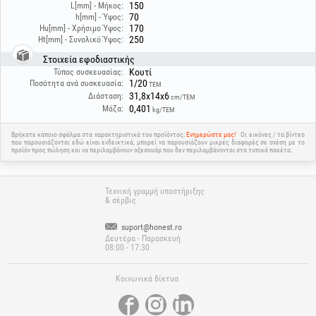
150
L[mm] - Μήκος:
εξουσιοδοτημένο προσωπικό! Το προϊόν πρέπει να χρησιμοποιείται μόνο
70
h[mm] - Ύψος:
με συμβατά αξεσουάρ και αναλώσιμα! Διαβάστε τις οδηγίες!
170
Hu[mm] - Χρήσιμο Ύψος:
250
Ht[mm] - Συνολικό Ύψος:
Στοιχεία εφοδιαστικής
Κουτί
Τύπος συσκευασίας:
1/20
Ποσότητα ανά συσκευασία:
ΤΕΜ
31,8x14x6
Διάσταση:
cm/ΤΕΜ
0,401
Μάζα:
kg/ΤΕΜ
Βρήκατε κάποιο σφάλμα στα χαρακτηριστικά του προϊόντος;
Ενημερώστε μας!
Οι εικόνες / τα βίντεο
που παρουσιάζονται εδώ είναι ενδεικτικά, μπορεί να παρουσιάζουν μικρές διαφορές σε σχέση με το
προϊόν προς πώληση και να περιλαμβάνουν αξεσουάρ που δεν περιλαμβάνονται στα τυπικά πακέτα.
Τεχνική γραμμή υποστήριξης
& σέρβις
suport@honest.ro
Δευτέρα - Παρασκευή
08:00 - 17:30
Κοινωνικά δίκτυα