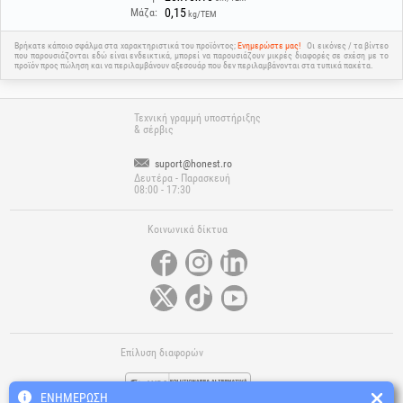
0,15
Μάζα:
kg/ΤΕΜ
Βρήκατε κάποιο σφάλμα στα χαρακτηριστικά του προϊόντος;
Ενημερώστε μας!
Οι εικόνες / τα βίντεο
που παρουσιάζονται εδώ είναι ενδεικτικά, μπορεί να παρουσιάζουν μικρές διαφορές σε σχέση με το
προϊόν προς πώληση και να περιλαμβάνουν αξεσουάρ που δεν περιλαμβάνονται στα τυπικά πακέτα.
Τεχνική γραμμή υποστήριξης
& σέρβις
suport@honest.ro
Δευτέρα - Παρασκευή
08:00 - 17:30
Κοινωνικά δίκτυα
Επίλυση διαφορών
ΕΝΗΜΈΡΩΣΗ