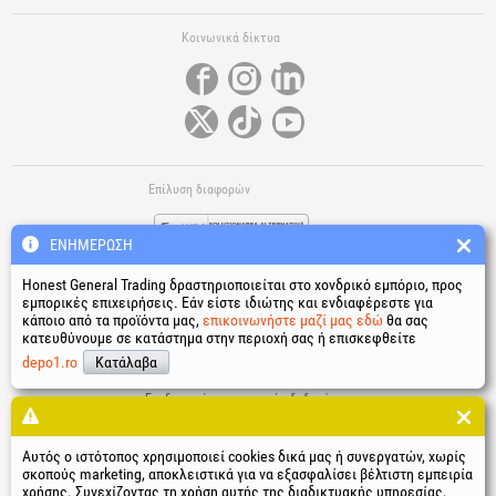
Κοινωνικά δίκτυα
Επίλυση διαφορών
ΕΝΗΜΈΡΩΣΗ
Honest General Trading δραστηριοποιείται στο χονδρικό εμπόριο, προς
εμπορικές επιχειρήσεις. Εάν είστε ιδιώτης και ενδιαφέρεστε για
κάποιο από τα προϊόντα μας,
επικοινωνήστε μαζί μας εδώ
θα σας
κατευθύνουμε σε κατάστημα στην περιοχή σας ή επισκεφθείτε
Χρήσιμοι σύνδεσμοι
depo1.ro
Κατάλαβα
Όροι και προϋποθέσεις
Επεξεργασία προσωπικών δεδομένων
Πολιτική χρήσης cookies
Δεδομένα ταυτότητας της εταιρείας
Αυτός ο ιστότοπος χρησιμοποιεί cookies δικά μας ή συνεργατών, χωρίς
Ηλεκτρονική επίλυση διαφορών
σκοπούς marketing, αποκλειστικά για να εξασφαλίσει βέλτιστη εμπειρία
χρήσης. Συνεχίζοντας τη χρήση αυτής της διαδικτυακής υπηρεσίας,