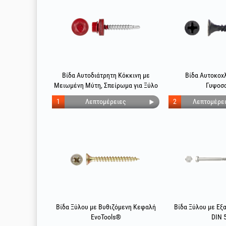
Βίδα Αυτοδιάτρητη Κόκκινη με
Βίδα Αυτοκοχλ
Μειωμένη Μύτη, Σπείρωμα για Ξύλο
Γυψοσα
και Ροδέλα EPDM
1
Λεπτομέρειες
2
Λεπτομέρε
Βίδα Ξύλου με Βυθιζόμενη Κεφαλή
Βίδα Ξύλου με Εξ
EvoTools®
DIN 