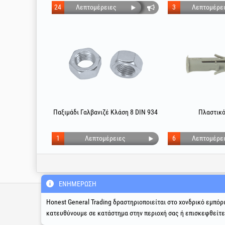
24
Λεπτομέρειες
3
Λεπτομέρε
Παξιμάδι Γαλβανιζέ Κλάση 8 DIN 934
Πλαστικό
1
Λεπτομέρειες
6
Λεπτομέρε
ΕΝΗΜΈΡΩΣΗ
Τεχνική γραμμή υποστήριξ
& σέρβις
Honest General Trading δραστηριοποιείται στο χονδρικό εμπόρ
κατευθύνουμε σε κατάστημα στην περιοχή σας ή επισκεφθείτ