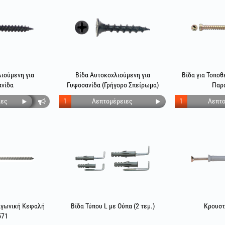
ιούμενη για
Βίδα Αυτοκοχλιούμενη για
Βίδα για Τοπο
νίδα
Γυψοσανίδα (Γρήγορο Σπείρωμα)
Παρ
ιες
1
Λεπτομέρειες
1
Λεπτο
αγωνική Κεφαλή
Βίδα Τύπου L με Ούπα (2 τεμ.)
Κρουστ
571