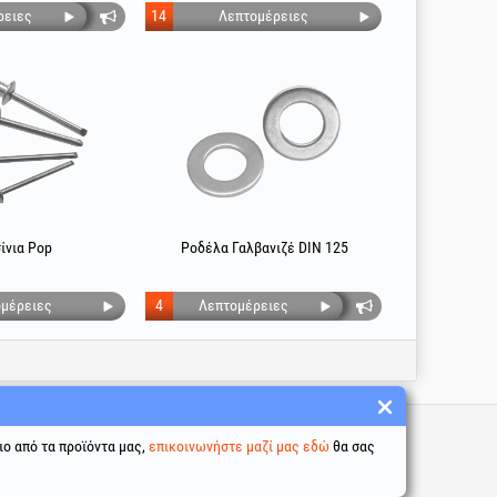
ρειες
14
Λεπτομέρειες
ίνια Pop
Ροδέλα Γαλβανιζέ DIN 125
μέρειες
4
Λεπτομέρειες
σύνδεσμοι
ιο από τα προϊόντα μας,
επικοινωνήστε μαζί μας εδώ
θα σας
προϋποθέσεις
σία προσωπικών δεδομένων