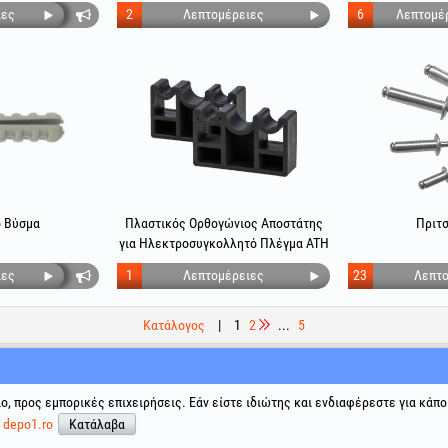
ιες
2
Λεπτομέρειες
6
Λεπτομέ
 Βύσμα
Πλαστικός Ορθογώνιος Αποστάτης
Πριτσ
για Ηλεκτροσυγκολλητό Πλέγμα ATH
ιες
1
Λεπτομέρειες
23
Λεπτο
Κατάλογος
|
1
2
...
5
ης
Κοινωνικά δίκτυα
Επίλυση διαφορών
Χρήσιμοι 
ιο, προς εμπορικές επιχειρήσεις. Εάν είστε ιδιώτης και ενδιαφέρεστε για κάπο
Όροι και 
ε
depo1.ro
Κατάλαβα
Επεξεργα