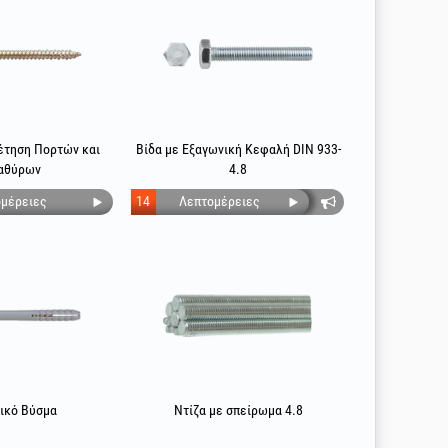
θέτηση Πορτών και
Βίδα με Εξαγωνική Κεφαλή DIN 933-
αθύρων
4.8
μέρειες
14
Λεπτομέρειες
ικό Βύσμα
Ντίζα με σπείρωμα 4.8