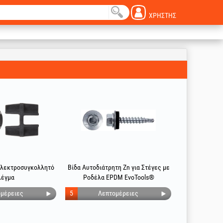
ΧΡΉΣΤΗΣ
Ηλεκτροσυγκολλητό
Βίδα Αυτοδιάτρητη Zn για Στέγες με
έγμα
Ροδέλα EPDM EvoTools®
μέρειες
5
Λεπτομέρειες