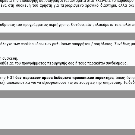
ιάρκεια της επίσκεψης και διαγράφονται αυτόματα όταν κλείνετε το παράθυρο
να στη συσκευή του χρήστη για περιορισμένο χρονικό διάστημα, αλλά όχ
 ρυθμίσεις του προγράμματος περιήγησης. Ωστόσο, εάν μπλοκάρετε τα απολύτω
 έλεγχο των cookies μέσω των ρυθμίσεων απορρήτου / ασφάλειας. Συνήθως μπ
τη συσκευή.
βοήθειας του προγράμματος περιήγησής σας ή τους παρακάτω συνδέσμους.
;
ς της HGT
δεν περιέχουν άμεσα δεδομένα προσωπικού χαρακτήρα
, όπως όνομ
ει), αποκλειστικά για να εξασφαλίσουν τις λειτουργίες της υπηρεσίας. Τα δ