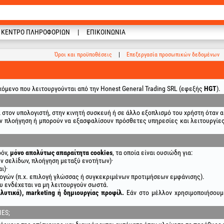
ΚΈΝΤΡΟ ΠΛΗΡΟΦΟΡΙΏΝ
ΕΠΙΚΟΙΝΩΝΊΑ
Όροι και προϋποθέσεις
Επεξεργασία προσωπικών δεδομένων
χόμενο που λειτουργούνται από την Honest General Trading SRL (εφεξής
HGT
).
 στον υπολογιστή, στην κινητή συσκευή ή σε άλλο εξοπλισμό του χρήστη όταν 
ν πλοήγηση ή μπορούν να εξασφαλίσουν πρόσθετες υπηρεσίες και λειτουργίες. 
ρόν,
μόνο απολύτως απαραίτητα cookies
, τα οποία είναι ουσιώδη για:
ν σελίδων, πλοήγηση μεταξύ ενοτήτων)·
ι)·
ογών (π.χ. επιλογή γλώσσας ή συγκεκριμένων προτιμήσεων εμφάνισης).
ου ενδέχεται να μη λειτουργούν σωστά.
λυτικά), marketing ή δημιουργίας προφίλ.
Εάν στο μέλλον χρησιμοποιήσουμ
ES;