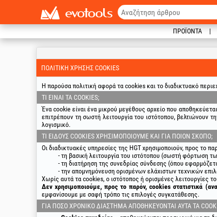
ΠΡΟΪΌΝΤΑ
ΠΟΛΙΤΙΚΉ ΧΡΉΣΗΣ COOKIES
Η παρούσα πολιτική αφορά τα cookies και το διαδικτυακό περιε
ΤΙ ΕΊΝΑΙ ΤΑ COOKIES;
Ένα cookie είναι ένα μικρού μεγέθους αρχείο που αποθηκεύεται
επιτρέπουν τη σωστή λειτουργία του ιστότοπου, βελτιώνουν τη
λογισμικό.
ΤΙ ΕΊΔΟΥΣ COOKIES ΧΡΗΣΙΜΟΠΟΙΟΎΜΕ ΚΑΙ ΓΙΑ ΠΟΙΟΝ ΣΚΟΠΌ;
Οι διαδικτυακές υπηρεσίες της HGT χρησιμοποιούν, προς το πα
τη βασική λειτουργία του ιστότοπου (σωστή φόρτωση τω
τη διατήρηση της συνεδρίας σύνδεσης (όπου εφαρμόζετα
την απομνημόνευση ορισμένων ελάχιστων τεχνικών επιλ
Χωρίς αυτά τα cookies, ο ιστότοπος ή ορισμένες λειτουργίες τ
Δεν χρησιμοποιούμε, προς το παρόν, cookies στατιστικά (ανα
εμφανίσουμε με σαφή τρόπο τις επιλογές συγκατάθεσης.
ΓΙΑ ΠΌΣΟ ΧΡΟΝΙΚΌ ΔΙΆΣΤΗΜΑ ΑΠΟΘΗΚΕΎΟΝΤΑΙ ΑΥΤΆ ΤΑ COOKI