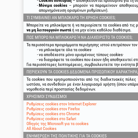
Cookies συνεδρίας
– αποθηκεύονται προσωρινά για τη δ
Μόνιμα cookies
– μπορούν να παραμείνουν αποθηκευμέ
απομνημόνευση ορισμένων ρυθμίσεων).
ΤΙ ΣΥΜΒΑΊΝΕΙ ΑΝ ΜΠΛΟΚΆΡΩ ΤΗ ΧΡΉΣΗ COOKIES;
Μπορείτε να μπλοκάρετε ή να περιορίσετε τα cookies από τις
να μη λειτουργούν σωστά
ή να μην είναι καθόλου διαθέσιμα.
ΠΏΣ ΜΠΟΡΏ ΝΑ ΜΠΛΟΚΆΡΩ Ή ΝΑ ΔΙΑΧΕΙΡΙΣΤΏ ΤΑ COOKIES;
Τα περισσότερα προγράμματα περιήγησης ιστού επιτρέπουν τον
να μπλοκάρετε όλα τα cookies·
να αποδέχεστε μόνο ορισμένους τύπους cookies·
να διαγράφετε τα cookies που έχουν ήδη αποθηκευτεί σ
Για περισσότερες λεπτομέρειες, συμβουλευτείτε την ενότητα 
ΠΕΡΙΈΧΟΥΝ ΤΑ COOKIES ΔΕΔΟΜΈΝΑ ΠΡΟΣΩΠΙΚΟΎ ΧΑΡΑΚΤΉΡΑ
Τα cookies που χρησιμοποιούνται από τις διαδικτυακές πύλε
ωστόσο, να συνδεθούν με έναν λογαριασμό χρήστη (όπου υπάρχ
νομοθεσία περί προστασίας δεδομένων.
ΧΡΉΣΙΜΟΙ ΣΎΝΔΕΣΜΟΙ
Ρυθμίσεις cookies στον Internet Explorer
Ρυθμίσεις cookies στον Firefox
Ρυθμίσεις cookies στο Chrome
Ρυθμίσεις cookies στο Safari
Οδηγός της Microsoft για τα cookies
All About Cookies
ΕΝΗΜΈΡΩΣΗ ΤΗΣ ΠΟΛΙΤΙΚΉΣ ΓΙΑ ΤΑ COOKIES