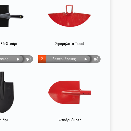
υλό Φτυάρι
Σφυρήλατο Τσαπί
ρειες
2
Λεπτομέρειες
τυάρι
Φτυάρι Super