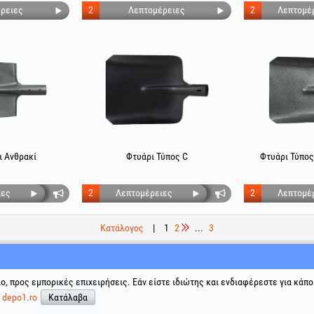
ρειες
2
Λεπτομέρειες
2
Λεπτομέ
ι Ανθρακί
Φτυάρι Τύπος C
Φτυάρι Τύπος
ιες
2
Λεπτομέρειες
2
Λεπτομέ
Κατάλογος
|
1
2
...
3
ης
Κοινωνικά δίκτυα
Επίλυση διαφορών
Χρήσιμοι 
ιο, προς εμπορικές επιχειρήσεις. Εάν είστε ιδιώτης και ενδιαφέρεστε για κάπο
Όροι και 
ε
depo1.ro
Κατάλαβα
Επεξεργα