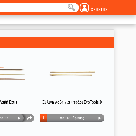
ΧΡΉΣΤΗΣ
Λαβή Extra
Ξύλινη Λαβή για Φτυάρι EvoTools®
ρειες
1
Λεπτομέρειες