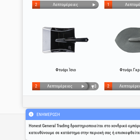
2
Λεπτομέρειες
1
Λεπτομέ
Φτυάρι Ίσιο
Φτυάρι Γκρ
2
Λεπτομέρειες
2
Λεπτομέρε
ΕΝΗΜΈΡΩΣΗ
Τεχνική γραμμή υποστήριξ
& σέρβις
Honest General Trading δραστηριοποιείται στο χονδρικό εμπόρ
κατευθύνουμε σε κατάστημα στην περιοχή σας ή επισκεφθείτ