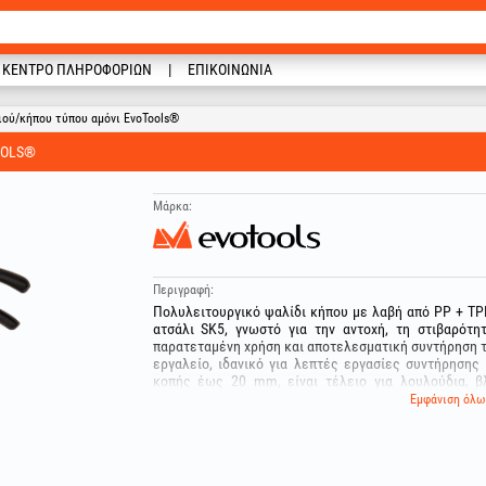
ΚΈΝΤΡΟ ΠΛΗΡΟΦΟΡΙΏΝ
ΕΠΙΚΟΙΝΩΝΊΑ
ιού/κήπου τύπου αμόνι EvoTools®
OOLS®
Μάρκα:
Περιγραφή:
Πολυλειτουργικό ψαλίδι κήπου με λαβή από PP + TP
ατσάλι SK5, γνωστό για την αντοχή, τη στιβαρότητ
παρατεταμένη χρήση και αποτελεσματική συντήρηση το
εργαλείο, ιδανικό για λεπτές εργασίες συντήρησης
κοπής έως 20 mm, είναι τέλειο για λουλούδια, β
βότανα ή λεπτά κλαδάκια.
Εμφάνιση όλω
Εξοπλισμένο με λεπίδα με επίστρωση PTFE, το ψαλί
αποτρέπει την προσκόλληση χυμού ή φυτικών υπολει
και ευκολότερη συντήρηση. Επιπλέον, το στρώμα
διάβρωση και παρατείνει τη διάρκεια ζωής της λεπίδ