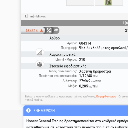
L[mm] - Μήκος;
L[
2
684314
Άρθρο
684314
Άρθρο:
Ψαλίδι κλαδέματος αμπελιού/
Περιγραφή:
Χαρακτηριστικά
210
L[mm] - Μήκος:
Στοιχεία εφοδιαστικής
Χάρτινη Κρεμάστρα
Τύπος συσκευασίας:
1/12/48
Ποσότητα ανά συσκευασία:
ΤΕΜ
27x9x2
Διάσταση:
cm/ΤΕΜ
0,285
Μάζα:
kg/ΤΕΜ
Βρήκατε κάποιο σφάλμα στα χαρακτηριστικά του προϊόντος;
Ενημερώστε μας!
Οι εικό
τυπικά πακέτα.
ΕΝΗΜΈΡΩΣΗ
Τεχνική γραμμή υποστήριξ
& σέρβις
Honest General Trading δραστηριοποιείται στο χονδρικό εμπόρ
κατευθύνουμε σε κατάστημα στην περιοχή σας ή επισκεφθείτ