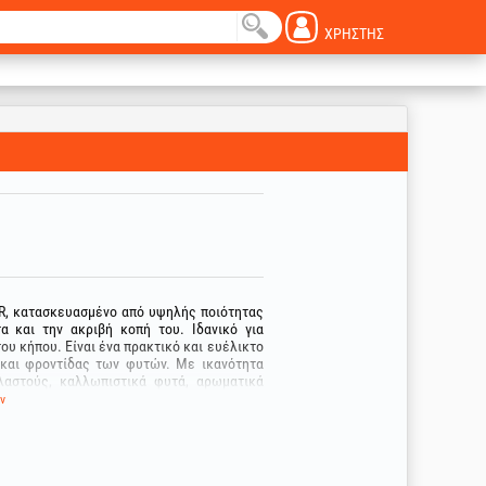
ΧΡΉΣΤΗΣ
R, κατασκευασμένο από υψηλής ποιότητας
α και την ακριβή κοπή του. Ιδανικό για
υ κήπου. Είναι ένα πρακτικό και ευέλικτο
 και φροντίδας των φυτών. Με ικανότητα
λαστούς, καλλωπιστικά φυτά, αρωματικά
ν
δι μειώνει την τριβή κατά την κοπή και
μμάτων, εξασφαλίζοντας καθαρότερη κοπή
 PTFE συμβάλλει στην προστασία από τη
ας.