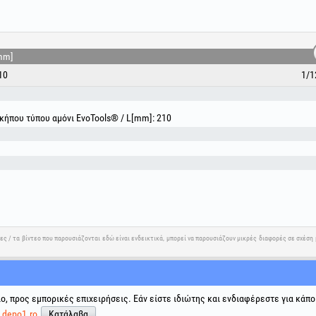
Ελαφρύ, ανθεκτικό και εύκολο στον χειρισμό, το πολ
επιλογή για κάθε λάτρη της κηπουρικής που επιθυμεί 
mm]
10
1/1
κήπου τύπου αμόνι EvoTools® / L[mm]: 210
νες / τα βίντεο που παρουσιάζονται εδώ είναι ενδεικτικά, μπορεί να παρουσιάζουν μικρές διαφορές σε σχέσ
ης
Κοινωνικά δίκτυα
Επίλυση διαφορών
Χρήσιμοι 
ιο, προς εμπορικές επιχειρήσεις. Εάν είστε ιδιώτης και ενδιαφέρεστε για κάπο
Όροι και 
ε
depo1.ro
Κατάλαβα