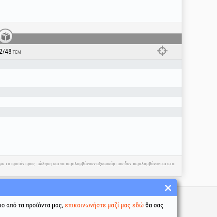
υλειτουργικό ψαλίδι κήπου είναι η ιδανική
ακρίβεια και άνεση στη χρήση.
2/48
ΤΕΜ
η με το προϊόν προς πώληση και να περιλαμβάνουν αξεσουάρ που δεν περιλαμβάνονται στα
σύνδεσμοι
ιο από τα προϊόντα μας,
επικοινωνήστε μαζί μας εδώ
θα σας
προϋποθέσεις