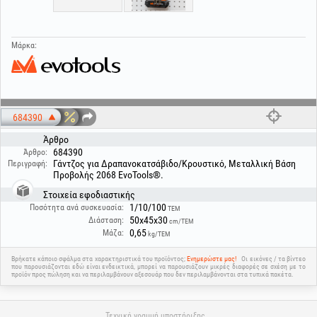
Μάρκα:
684390
Άρθρο
684390
Άρθρο:
Γάντζος για Δραπανοκατσάβιδο/Κρουστικό, Μεταλλική Βάση
Περιγραφή:
Προβολής 2068 EvoTools®.
Στοιχεία εφοδιαστικής
1/10/100
Ποσότητα ανά συσκευασία:
ΤΕΜ
50x45x30
Διάσταση:
cm/ΤΕΜ
0,65
Μάζα:
kg/ΤΕΜ
Βρήκατε κάποιο σφάλμα στα χαρακτηριστικά του προϊόντος;
Ενημερώστε μας!
Οι εικόνες / τα βίντεο
που παρουσιάζονται εδώ είναι ενδεικτικά, μπορεί να παρουσιάζουν μικρές διαφορές σε σχέση με το
προϊόν προς πώληση και να περιλαμβάνουν αξεσουάρ που δεν περιλαμβάνονται στα τυπικά πακέτα.
Τεχνική γραμμή υποστήριξης