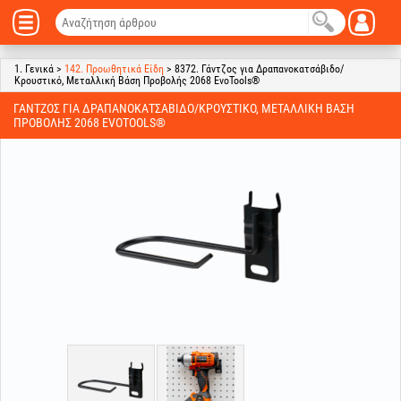
1. Γενικά >
142. Προωθητικά Είδη
> 8372. Γάντζος για Δραπανοκατσάβιδο/
Κρουστικό, Μεταλλική Βάση Προβολής 2068 EvoTools®
ΓΆΝΤΖΟΣ ΓΙΑ ΔΡΑΠΑΝΟΚΑΤΣΆΒΙΔΟ/ΚΡΟΥΣΤΙΚΌ, ΜΕΤΑΛΛΙΚΉ ΒΆΣΗ
ΠΡΟΒΟΛΉΣ 2068 EVOTOOLS®