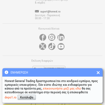
& σέρβις
suport@honest.ro
Δευτέρα - Παρασκευή
08:00 - 17:30
Κοινωνικά δίκτυα
Επίλυση διαφορών
ΕΝΗΜΈΡΩΣΗ
Honest General Trading δραστηριοποιείται στο χονδρικό εμπόριο, προς
εμπορικές επιχειρήσεις. Εάν είστε ιδιώτης και ενδιαφέρεστε για
κάποιο από τα προϊόντα μας,
επικοινωνήστε μαζί μας εδώ
θα σας
κατευθύνουμε σε κατάστημα στην περιοχή σας ή επισκεφθείτε
Χρήσιμοι σύνδεσμοι
depo1.ro
Κατάλαβα
Όροι και προϋποθέσεις