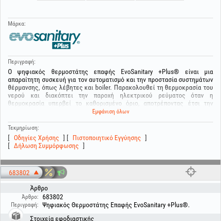
Μάρκα:
Περιγραφή:
Ο ψηφιακός θερμοστάτης επαφής EvoSanitary +Plus® είναι μια
απαραίτητη συσκευή για τον αυτοματισμό και την προστασία συστημάτων
θέρμανσης, όπως λέβητες και boiler. Παρακολουθεί τη θερμοκρασία του
νερού και διακόπτει την παροχή ηλεκτρικού ρεύματος όταν η
θερμοκρασία υπερβεί το καθορισμένο όριο, αποτρέποντας έτσι την
υπερθέρμανση και τυχόν βλάβες του εξοπλισμού.
Εμφάνιση όλων
Το δοχείο είναι εγκεκριμένο UN και πιστοποιημένο για τη μεταφορά και
αποθήκευση βενζίνης και πετρελαίου κίνησης, σύμφωνα με το ADR και τα
Τεκμηρίωση:
ισχύοντα ευρωπαϊκά πρότυπα
Οδηγίες Χρήσης
Πιστοποιητικό Εγγύησης
Δήλωση Συμμόρφωσης
683802
Άρθρο
683802
Άρθρο:
Ψηφιακός Θερμοστάτης Επαφής EvoSanitary +Plus®.
Περιγραφή:
Στοιχεία εφοδιαστικής