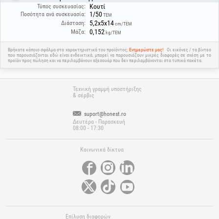
Κουτί
Τύπος συσκευασίας:
1/50
Ποσότητα ανά συσκευασία:
ΤΕΜ
5,2x5x14
Διάσταση:
cm/ΤΕΜ
0,152
Μάζα:
kg/ΤΕΜ
Βρήκατε κάποιο σφάλμα στα χαρακτηριστικά του προϊόντος;
Ενημερώστε μας!
Οι εικόνες / τα βίντεο
που παρουσιάζονται εδώ είναι ενδεικτικά, μπορεί να παρουσιάζουν μικρές διαφορές σε σχέση με το
προϊόν προς πώληση και να περιλαμβάνουν αξεσουάρ που δεν περιλαμβάνονται στα τυπικά πακέτα.
Τεχνική γραμμή υποστήριξης
& σέρβις
suport@honest.ro
Δευτέρα - Παρασκευή
08:00 - 17:30
Κοινωνικά δίκτυα
Επίλυση διαφορών