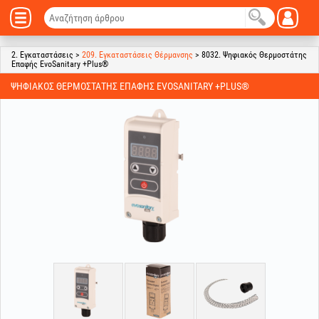
2. Εγκαταστάσεις >
209. Εγκαταστάσεις Θέρμανσης
> 8032. Ψηφιακός Θερμοστάτης
Επαφής EvoSanitary +Plus®
ΨΗΦΙΑΚΌΣ ΘΕΡΜΟΣΤΆΤΗΣ ΕΠΑΦΉΣ EVOSANITARY +PLUS®