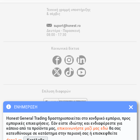
Τεχνική γραμμή υποστήριξης
& σέρβις
suport@honest.ro
Δευτέρα - Παρασκευή
08:00 - 17:30
Κοινωνικά δίκτυα
Επίλυση διαφορών
ΕΝΗΜΈΡΩΣΗ
Honest General Trading δραστηριοποιείται στο χονδρικό εμπόριο, προς
εμπορικές επιχειρήσεις. Εάν είστε ιδιώτης και ενδιαφέρεστε για
κάποιο από τα προϊόντα μας,
επικοινωνήστε μαζί μας εδώ
θα σας
κατευθύνουμε σε κατάστημα στην περιοχή σας ή επισκεφθείτε
Χρήσιμοι σύνδεσμοι