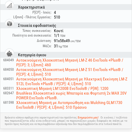
έδαφος.
- Προηγμένη εργονομία: το τιμόνι διαθέτει soft grip για αυξημένη άνεση
Χαρακτηριστικά
κατά την παρατεταμένη χρήση και είναι πλήρως αναδιπλούμενο για
4
P[CP] - Ισχύς:
εύκολη μεταφορά και αποθήκευση.
510
Ll[mm] - Πλάτος Εργασίας:
- Έξυπνη συντήρηση: περιλαμβάνει σύστημα γρήγορου πλυσίματος του
σασί με σύνδεση λάστιχου νερού και δείκτη πλήρωσης στον συλλεκτικό
Στοιχεία εφοδιαστικής
σάκο 70 L.
Κουτί
Τύπος συσκευασίας:
1/1
Ποσότητα ανά συσκευασία:
ΤΕΜ
Τεχνικά χαρακτηριστικά:
91x58x49
Διάσταση:
cm/ΤΕΜ
- Κινητήρας: 4-χρονoς, αερόψυκτος, 4 HP
31
Μάζα:
kg/ΤΕΜ
- Κυβισμός: 171 cc
- Πλάτος κοπής: 510 mm
Κατηγορία όγκου
- Ύψος κοπής: 30-80 mm (6 θέσεις, κεντρική ρύθμιση)
Αυτοκινούμενη Χλοοκοπτική Μηχανή LM-Z 46 EvoTools +Plus® /
684049
- Χωρητικότητα δοχείου βενζίνης: 0.6 L
P[CP]: 3; Ll[mm]: 460
- Χωρητικότητα δοχείου λαδιού: 0.4 L
Αυτοκινούμενη Χλοοκοπτική Μηχανή LM-Z 51 EvoTools +Plus® /
684050
- Χωρητικότητα σάκου συλλογής: 70 L
P[CP]: 4; Ll[mm]: 510
Αυτοκινούμενη Χλοοκοπτική Μηχανή με Ηλεκτρική Εκκίνηση LM-Z
684051
512L EvoTools +Plus® / P[CP]: 4; Ll[mm]: 510
Χλοοκοπτική Μηχανή LM1200B EvoTools® / P[W]: 1200
683311
Brushless Χλοοκοπτικό χωρίς Μπαταρία και Φορτιστή 2x MAX 20V
682647
POWER EvoTools +Plus®.
Χλοοκοπτική Μηχανή με Αυτοπροώθηση και Mulching GLM1730
681598
EvoTools® / P[CP]: 4; Ll[mm]: 510 Πράσινο
Βρήκατε κάποιο σφάλμα στα χαρακτηριστικά του προϊόντος;
Ενημερώστε μας!
Οι εικόνες / τα βίντεο
που παρουσιάζονται εδώ είναι ενδεικτικά, μπορεί να παρουσιάζουν μικρές διαφορές σε σχέση με το
προϊόν προς πώληση και να περιλαμβάνουν αξεσουάρ που δεν περιλαμβάνονται στα τυπικά πακέτα.