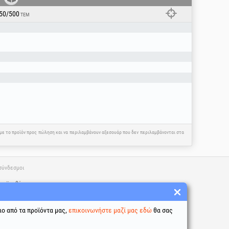
50/500
ΤΕΜ
η με το προϊόν προς πώληση και να περιλαμβάνουν αξεσουάρ που δεν περιλαμβάνονται στα
σύνδεσμοι
προϋποθέσεις
σία προσωπικών δεδομένων
χρήσης cookies
ιο από τα προϊόντα μας,
επικοινωνήστε μαζί μας εδώ
θα σας
ταυτότητας της εταιρείας
κή επίλυση διαφορών