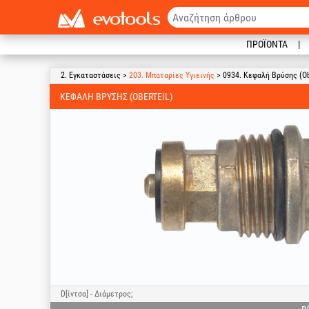
ΠΡΟΪΌΝΤΑ
2. Εγκαταστάσεις >
203. Μπαταρίες Υγιεινής
> 0934. Κεφαλή Βρύσης (Ob
ΚΕΦΑΛΉ ΒΡΎΣΗΣ (OBERTEIL)
D[ίντσα] - Διάμετρος;