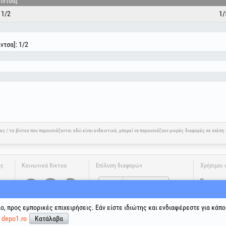
ίντσα]
1/2
1/
ντσα]: 1/2
νες / τα βίντεο που παρουσιάζονται εδώ είναι ενδεικτικά, μπορεί να παρουσιάζουν μικρές διαφορές σε σχέσ
ης
Κοινωνικά δίκτυα
Επίλυση διαφορών
Χρήσιμοι 
Όροι και 
Επεξεργα
Πολιτική 
ιο, προς εμπορικές επιχειρήσεις. Εάν είστε ιδιώτης και ενδιαφέρεστε για κάπο
Δεδομένα 
ε
depo1.ro
Κατάλαβα
Ηλεκτρονι