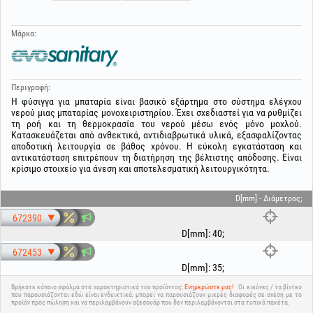
Μάρκα:
Περιγραφή:
Η φύσιγγα για μπαταρία είναι βασικό εξάρτημα στο σύστημα ελέγχου
νερού μιας μπαταρίας μονοχειριστηρίου. Έχει σχεδιαστεί για να ρυθμίζει
τη ροή και τη θερμοκρασία του νερού μέσω ενός μόνο μοχλού.
Κατασκευάζεται από ανθεκτικά, αντιδιαβρωτικά υλικά, εξασφαλίζοντας
αποδοτική λειτουργία σε βάθος χρόνου. Η εύκολη εγκατάσταση και
αντικατάσταση επιτρέπουν τη διατήρηση της βέλτιστης απόδοσης. Είναι
κρίσιμο στοιχείο για άνεση και αποτελεσματική λειτουργικότητα.
D[mm] - Διάμετρος;
672390
D[mm]
:
40
;
672453
D[mm]
:
35
;
Βρήκατε κάποιο σφάλμα στα χαρακτηριστικά του προϊόντος;
Ενημερώστε μας!
Οι εικόνες / τα βίντεο
που παρουσιάζονται εδώ είναι ενδεικτικά, μπορεί να παρουσιάζουν μικρές διαφορές σε σχέση με το
προϊόν προς πώληση και να περιλαμβάνουν αξεσουάρ που δεν περιλαμβάνονται στα τυπικά πακέτα.