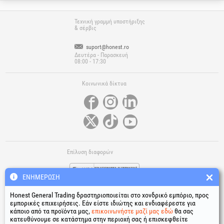
Τεχνική γραμμή υποστήριξης
& σέρβις
suport@honest.ro
Δευτέρα - Παρασκευή
08:00 - 17:30
Κοινωνικά δίκτυα
Επίλυση διαφορών
ΕΝΗΜΈΡΩΣΗ
Honest General Trading δραστηριοποιείται στο χονδρικό εμπόριο, προς
εμπορικές επιχειρήσεις. Εάν είστε ιδιώτης και ενδιαφέρεστε για
κάποιο από τα προϊόντα μας,
επικοινωνήστε μαζί μας εδώ
θα σας
κατευθύνουμε σε κατάστημα στην περιοχή σας ή επισκεφθείτε
Χρήσιμοι σύνδεσμοι