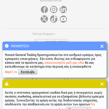
Κοινωνικά δίκτυα
Επίλυση διαφορών
ΕΝΗΜΈΡΩΣΗ
Honest General Trading δραστηριοποιείται στο χονδρικό εμπόριο, προς
εμπορικές επιχειρήσεις. Εάν είστε ιδιώτης και ενδιαφέρεστε για
κάποιο από τα προϊόντα μας,
επικοινωνήστε μαζί μας εδώ
θα σας
κατευθύνουμε σε κατάστημα στην περιοχή σας ή επισκεφθείτε
Χρήσιμοι σύνδεσμοι
depo1.ro
Κατάλαβα
Όροι και προϋποθέσεις
Επεξεργασία προσωπικών δεδομένων
Πολιτική χρήσης cookies
Δεδομένα ταυτότητας της εταιρείας
Αυτός ο ιστότοπος χρησιμοποιεί cookies δικά μας ή συνεργατών, χωρίς
Ηλεκτρονική επίλυση διαφορών
σκοπούς marketing, αποκλειστικά για να εξασφαλίσει βέλτιστη εμπειρία
χρήσης. Συνεχίζοντας τη χρήση αυτής της διαδικτυακής υπηρεσίας,
®
®
®
®
®
®
®
®
HGT
, EvoTools
, EvoSanitary
, EvoTools +Plus
, EvoSanitary +Plus
, EvoSelect
, EPTO
, EPTO Plus
,
αποδέχεστε την αποθήκευση και τη χρήση αυτών των αρχείων
Για
®
PowerForProfessionals
και τα λογότυπά τους είναι κατοχυρωμένα εμπορικά σήματα Honest General
Trading SRL.