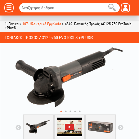
1. Γενικά >
107. Ηλεκτρικά Εργαλεία
> 4849. Γωνιακός Τροχός AG125-750 EvoTools
+Plus®
ΓΩΝΙΑΚΌΣ ΤΡΟΧΌΣ AG125-750 EVOTOOLS +PLUS®