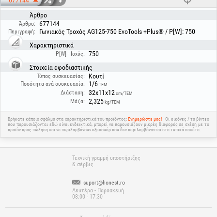
677144
Άρθρο
677144
Άρθρο:
Γωνιακός Τροχός AG125-750 EvoTools +Plus® / P[W]: 750
Περιγραφή:
Χαρακτηριστικά
750
P[W] - Ισχύς:
Στοιχεία εφοδιαστικής
Κουτί
Τύπος συσκευασίας:
1/6
Ποσότητα ανά συσκευασία:
ΤΕΜ
32x11x12
Διάσταση:
cm/ΤΕΜ
2,325
Μάζα:
kg/ΤΕΜ
Βρήκατε κάποιο σφάλμα στα χαρακτηριστικά του προϊόντος;
Ενημερώστε μας!
Οι εικόνες / τα βίντεο
που παρουσιάζονται εδώ είναι ενδεικτικά, μπορεί να παρουσιάζουν μικρές διαφορές σε σχέση με το
προϊόν προς πώληση και να περιλαμβάνουν αξεσουάρ που δεν περιλαμβάνονται στα τυπικά πακέτα.
Τεχνική γραμμή υποστήριξης
& σέρβις
suport@honest.ro
Δευτέρα - Παρασκευή
08:00 - 17:30