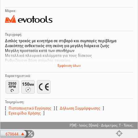
Μάρκα:
Περιγραφή:
Διπλός τροχός με κινητήρα σε στιβαρό και συμπαγές περίβλημα
Διακόπτης ανθεκτικός στη σκόνη για μεγάλη διάρκεια ζωής
Μεγάλη προστασία κατά των σπινθήρων
Μεταλλικά πλευρικά καλύμματα για τους δίσκους
Ρυθμιζόμενη βάση στήριξης τεμαχίου
Μέγιστη διάμετρος δίσκου: 150 mm
Εμφάνιση όλων
Συμβατά αξεσουάρ HGT®:
674449 Λειαντικός τροχός (Γκρι) / D[mm]: 150; B[mm]: 12.7; G[#]: 36
Χαρακτηριστικά:
674450 Λειαντικός τροχός (Γκρι) / D[mm]: 150; B[mm]: 12.7; G[#]: 60
Τεκμηρίωση:
Πιστοποιητικό Εγγύησης
Δήλωση Συμμόρφωσης
Εγχειρίδιο Χρήσης
P[W] - Ισχύς; D[mm] - Διάμετρος; T - Τύπος;
679644