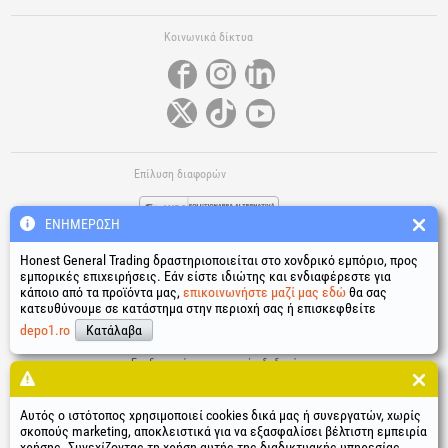
Κοινωνικά δίκτυα
Επίλυση διαφορών
ΕΝΗΜΈΡΩΣΗ
Honest General Trading δραστηριοποιείται στο χονδρικό εμπόριο, προς
εμπορικές επιχειρήσεις. Εάν είστε ιδιώτης και ενδιαφέρεστε για
κάποιο από τα προϊόντα μας,
επικοινωνήστε μαζί μας εδώ
θα σας
κατευθύνουμε σε κατάστημα στην περιοχή σας ή επισκεφθείτε
Χρήσιμοι σύνδεσμοι
depo1.ro
Κατάλαβα
Όροι και προϋποθέσεις
Επεξεργασία προσωπικών δεδομένων
Πολιτική χρήσης cookies
Δεδομένα ταυτότητας της εταιρείας
Αυτός ο ιστότοπος χρησιμοποιεί cookies δικά μας ή συνεργατών, χωρίς
Ηλεκτρονική επίλυση διαφορών
σκοπούς marketing, αποκλειστικά για να εξασφαλίσει βέλτιστη εμπειρία
χρήσης. Συνεχίζοντας τη χρήση αυτής της διαδικτυακής υπηρεσίας,