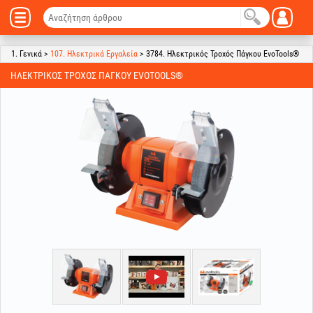
1. Γενικά >
107. Ηλεκτρικά Εργαλεία
> 3784. Ηλεκτρικός Τροχός Πάγκου EvoTools®
ΗΛΕΚΤΡΙΚΌΣ ΤΡΟΧΌΣ ΠΆΓΚΟΥ EVOTOOLS®