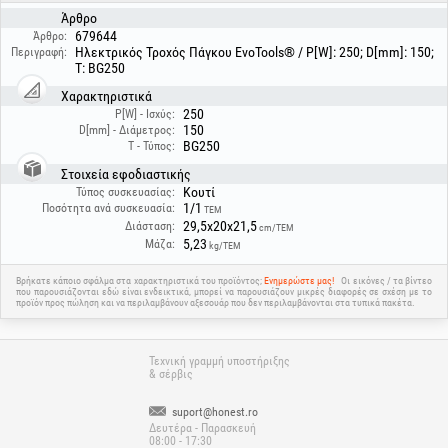
Άρθρο
679644
Άρθρο:
Ηλεκτρικός Τροχός Πάγκου EvoTools® / P[W]: 250; D[mm]: 150;
Περιγραφή:
T: BG250
Χαρακτηριστικά
250
P[W] - Ισχύς:
150
D[mm] - Διάμετρος:
BG250
T - Τύπος:
Στοιχεία εφοδιαστικής
Κουτί
Τύπος συσκευασίας:
1/1
Ποσότητα ανά συσκευασία:
ΤΕΜ
29,5x20x21,5
Διάσταση:
cm/ΤΕΜ
5,23
Μάζα:
kg/ΤΕΜ
Βρήκατε κάποιο σφάλμα στα χαρακτηριστικά του προϊόντος;
Ενημερώστε μας!
Οι εικόνες / τα βίντεο
που παρουσιάζονται εδώ είναι ενδεικτικά, μπορεί να παρουσιάζουν μικρές διαφορές σε σχέση με το
προϊόν προς πώληση και να περιλαμβάνουν αξεσουάρ που δεν περιλαμβάνονται στα τυπικά πακέτα.
Τεχνική γραμμή υποστήριξης
& σέρβις
suport@honest.ro
Δευτέρα - Παρασκευή
08:00 - 17:30