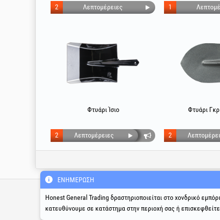
2
Λεπτομέρειες
1
Λεπτομέ
Φτυάρι Ίσιο
Φτυάρι Γκρ
2
Λεπτομέρειες
2
Λεπτομέρε
ΕΝΗΜΈΡΩΣΗ
Τεχνική γραμμή υποστήριξ
& σέρβις
Honest General Trading δραστηριοποιείται στο χονδρικό εμπόρ
κατευθύνουμε σε κατάστημα στην περιοχή σας ή επισκεφθείτ