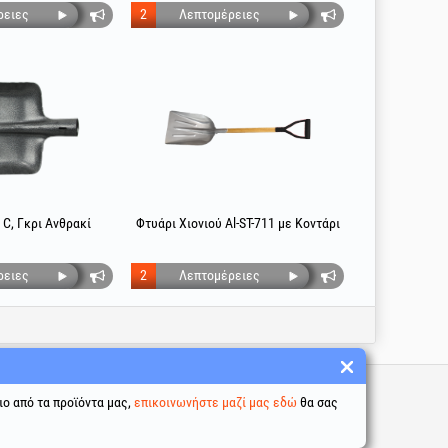
ρειες
2
Λεπτομέρειες
 C, Γκρι Ανθρακί
Φτυάρι Χιονιού Al-ST-711 με Κοντάρι
ρειες
2
Λεπτομέρειες
σύνδεσμοι
ιο από τα προϊόντα μας,
επικοινωνήστε μαζί μας εδώ
θα σας
προϋποθέσεις
σία προσωπικών δεδομένων