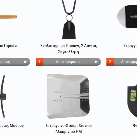
με Πιρούνι
Σκαλιστήρι με Πιρούνι, 2 Δόντια,
Στρογγ
Συγκολλητή
ρειες
1
Λεπτομέρειες
2
Λεπτομέ
σμάς, Μαύρος
Τετράγωνο Φτυάρι Χιονιού
Φ
Αλουμινίου HM