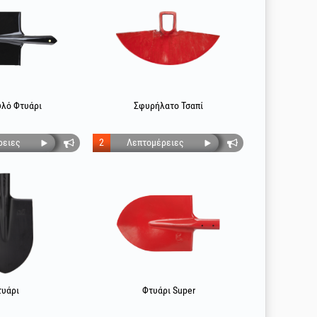
υλό Φτυάρι
Σφυρήλατο Τσαπί
ρειες
2
Λεπτομέρειες
τυάρι
Φτυάρι Super