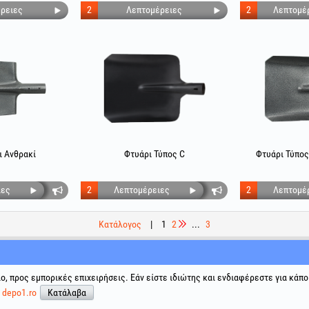
ρειες
2
Λεπτομέρειες
2
Λεπτομέ
ι Ανθρακί
Φτυάρι Τύπος C
Φτυάρι Τύπος
ιες
2
Λεπτομέρειες
2
Λεπτομέ
Κατάλογος
|
1
2
...
3
ης
Κοινωνικά δίκτυα
Επίλυση διαφορών
Χρήσιμοι 
ιο, προς εμπορικές επιχειρήσεις. Εάν είστε ιδιώτης και ενδιαφέρεστε για κάπο
Όροι και 
ε
depo1.ro
Κατάλαβα
Επεξεργα