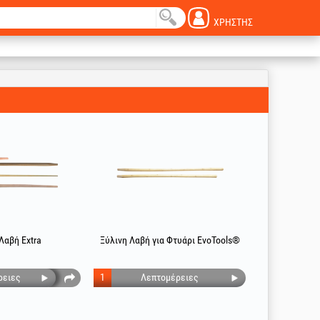
ΧΡΉΣΤΗΣ
Λαβή Extra
Ξύλινη Λαβή για Φτυάρι EvoTools®
ρειες
1
Λεπτομέρειες