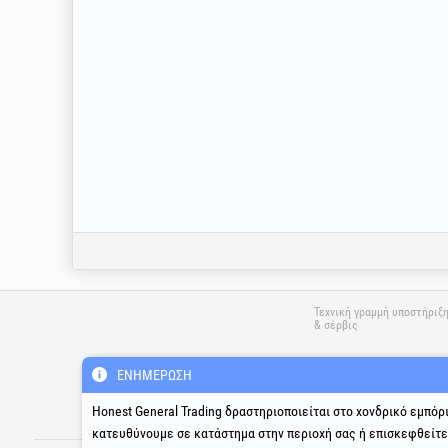
Τεχνική γραμμή υποστήριξ
& σέρβις
ΕΝΗΜΈΡΩΣΗ
suport@honest.ro
Δευτέρα - Παρασκευή
Honest General Trading δραστηριοποιείται στο χονδρικό εμπόρ
08:00 - 17:30
κατευθύνουμε σε κατάστημα στην περιοχή σας ή επισκεφθείτ
®
®
®