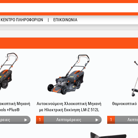
ΚΈΝΤΡΟ ΠΛΗΡΟΦΟΡΙΏΝ
ΕΠΙΚΟΙΝΩΝΊΑ
οκοπτική Μηχανή
Αυτοκινούμενη Χλοοκοπτική Μηχανή
Θαμνοκοπτικό
ools +Plus®
με Ηλεκτρική Εκκίνηση LM-Z 512L
EvoTools +Plus®
ρειες
1
Λεπτομέρειες
1
Λεπτο