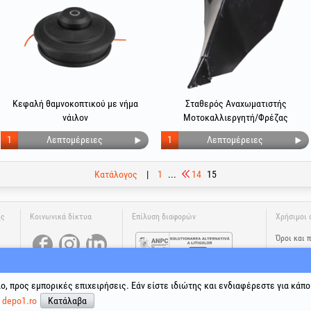
Κεφαλή θαμνοκοπτικού με νήμα
Σταθερός Αναχωματιστής
νάιλον
Μοτοκαλλιεργητή/Φρέζας
1
Λεπτομέρειες
1
Λεπτομέρειες
Κατάλογος
|
1
...
14
15
ης
Κοινωνικά δίκτυα
Επίλυση διαφορών
Χρήσιμοι 
Όροι και 
Επεξεργα
Πολιτική 
Δεδομένα 
ιο, προς εμπορικές επιχειρήσεις. Εάν είστε ιδιώτης και ενδιαφέρεστε για κάπο
Ηλεκτρονι
ε
depo1.ro
Κατάλαβα
®
®
®
®
®
®