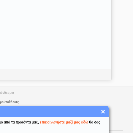
σύνδεσμοι
προϋποθέσεις
σία προσωπικών δεδομένων
χρήσης cookies
ταυτότητας της εταιρείας
ιο από τα προϊόντα μας,
επικοινωνήστε μαζί μας εδώ
θα σας
κή επίλυση διαφορών