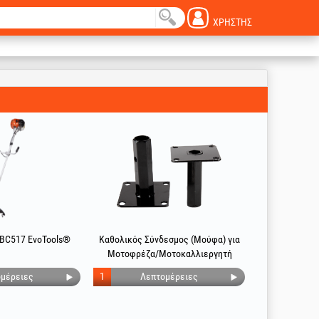
ΧΡΉΣΤΗΣ
 BC517 EvoTools®
Καθολικός Σύνδεσμος (Μούφα) για
Μοτοφρέζα/Μοτοκαλλιεργητή
μέρειες
1
Λεπτομέρειες