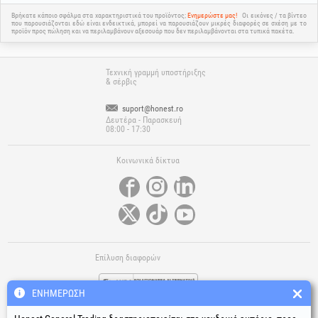
Βρήκατε κάποιο σφάλμα στα χαρακτηριστικά του προϊόντος;
Ενημερώστε μας!
Οι εικόνες / τα βίντεο
που παρουσιάζονται εδώ είναι ενδεικτικά, μπορεί να παρουσιάζουν μικρές διαφορές σε σχέση με το
προϊόν προς πώληση και να περιλαμβάνουν αξεσουάρ που δεν περιλαμβάνονται στα τυπικά πακέτα.
Τεχνική γραμμή υποστήριξης
& σέρβις
suport@honest.ro
Δευτέρα - Παρασκευή
08:00 - 17:30
Κοινωνικά δίκτυα
Επίλυση διαφορών
ΕΝΗΜΈΡΩΣΗ