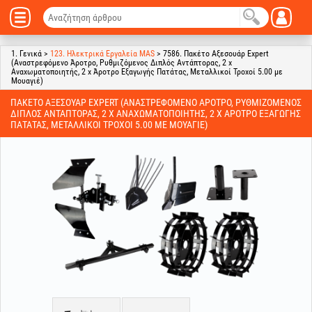
1. Γενικά >
123. Ηλεκτρικά Εργαλεία MAS
> 7586. Πακέτο Αξεσουάρ Expert
(Αναστρεφόμενο Άροτρο, Ρυθμιζόμενος Διπλός Αντάπτορας, 2 x
Αναχωματοποιητής, 2 x Άροτρο Εξαγωγής Πατάτας, Μεταλλικοί Τροχοί 5.00 με
Μουαγιέ)
ΠΑΚΈΤΟ ΑΞΕΣΟΥΆΡ EXPERT (ΑΝΑΣΤΡΕΦΌΜΕΝΟ ΆΡΟΤΡΟ, ΡΥΘΜΙΖΌΜΕΝΟΣ
ΔΙΠΛΌΣ ΑΝΤΆΠΤΟΡΑΣ, 2 X ΑΝΑΧΩΜΑΤΟΠΟΙΗΤΉΣ, 2 X ΆΡΟΤΡΟ ΕΞΑΓΩΓΉΣ
ΠΑΤΆΤΑΣ, ΜΕΤΑΛΛΙΚΟΊ ΤΡΟΧΟΊ 5.00 ΜΕ ΜΟΥΑΓΙΈ)