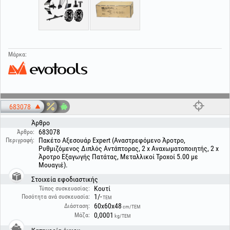
Μάρκα:
683078
Άρθρο
683078
Άρθρο:
Πακέτο Αξεσουάρ Expert (Αναστρεφόμενο Άροτρο,
Περιγραφή:
Ρυθμιζόμενος Διπλός Αντάπτορας, 2 x Αναχωματοποιητής, 2 x
Άροτρο Εξαγωγής Πατάτας, Μεταλλικοί Τροχοί 5.00 με
Μουαγιέ).
Στοιχεία εφοδιαστικής
Κουτί
Τύπος συσκευασίας:
1/-
Ποσότητα ανά συσκευασία:
ΤΕΜ
60x60x48
Διάσταση:
cm/ΤΕΜ
0,0001
Μάζα:
kg/ΤΕΜ