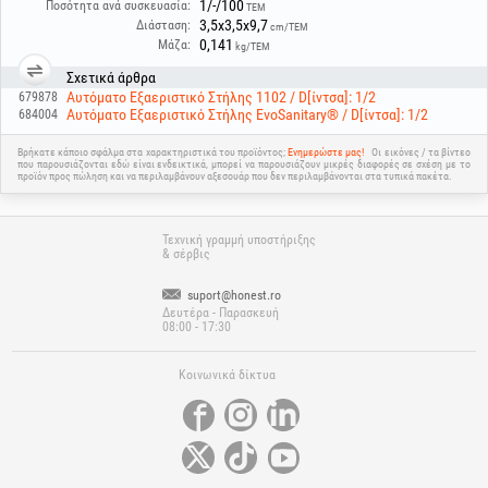
1/-/100
Ποσότητα ανά συσκευασία:
ΤΕΜ
3,5x3,5x9,7
Διάσταση:
cm/ΤΕΜ
0,141
Μάζα:
kg/ΤΕΜ
Σχετικά άρθρα
Αυτόματο Εξαεριστικό Στήλης 1102 / D[ίντσα]: 1/2
679878
Αυτόματο Εξαεριστικό Στήλης EvoSanitary® / D[ίντσα]: 1/2
684004
Βρήκατε κάποιο σφάλμα στα χαρακτηριστικά του προϊόντος;
Ενημερώστε μας!
Οι εικόνες / τα βίντεο
που παρουσιάζονται εδώ είναι ενδεικτικά, μπορεί να παρουσιάζουν μικρές διαφορές σε σχέση με το
προϊόν προς πώληση και να περιλαμβάνουν αξεσουάρ που δεν περιλαμβάνονται στα τυπικά πακέτα.
Τεχνική γραμμή υποστήριξης
& σέρβις
suport@honest.ro
Δευτέρα - Παρασκευή
08:00 - 17:30
Κοινωνικά δίκτυα