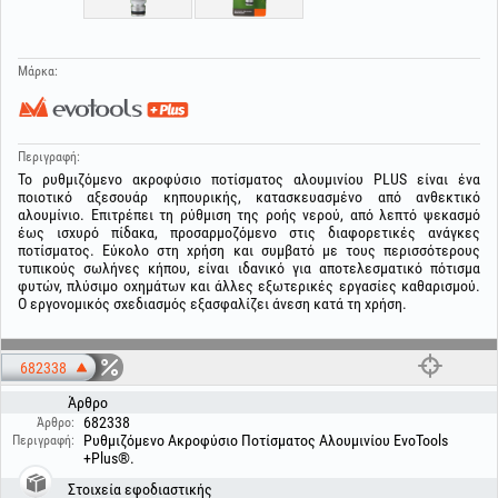
Μάρκα:
Περιγραφή:
Το ρυθμιζόμενο ακροφύσιο ποτίσματος αλουμινίου PLUS είναι ένα
ποιοτικό αξεσουάρ κηπουρικής, κατασκευασμένο από ανθεκτικό
αλουμίνιο. Επιτρέπει τη ρύθμιση της ροής νερού, από λεπτό ψεκασμό
έως ισχυρό πίδακα, προσαρμοζόμενο στις διαφορετικές ανάγκες
ποτίσματος. Εύκολο στη χρήση και συμβατό με τους περισσότερους
τυπικούς σωλήνες κήπου, είναι ιδανικό για αποτελεσματικό πότισμα
φυτών, πλύσιμο οχημάτων και άλλες εξωτερικές εργασίες καθαρισμού.
Ο εργονομικός σχεδιασμός εξασφαλίζει άνεση κατά τη χρήση.
682338
Άρθρο
682338
Άρθρο:
Ρυθμιζόμενο Ακροφύσιο Ποτίσματος Αλουμινίου EvoTools
Περιγραφή:
+Plus®.
Στοιχεία εφοδιαστικής