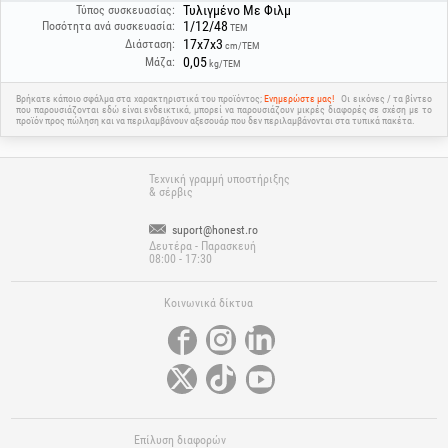
Τυλιγμένο Με Φιλμ
Τύπος συσκευασίας:
1/12/48
Ποσότητα ανά συσκευασία:
ΤΕΜ
17x7x3
Διάσταση:
cm/ΤΕΜ
0,05
Μάζα:
kg/ΤΕΜ
Βρήκατε κάποιο σφάλμα στα χαρακτηριστικά του προϊόντος;
Ενημερώστε μας!
Οι εικόνες / τα βίντεο
που παρουσιάζονται εδώ είναι ενδεικτικά, μπορεί να παρουσιάζουν μικρές διαφορές σε σχέση με το
προϊόν προς πώληση και να περιλαμβάνουν αξεσουάρ που δεν περιλαμβάνονται στα τυπικά πακέτα.
Τεχνική γραμμή υποστήριξης
& σέρβις
suport@honest.ro
Δευτέρα - Παρασκευή
08:00 - 17:30
Κοινωνικά δίκτυα
Επίλυση διαφορών