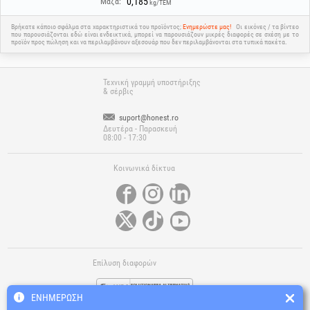
0,185
Μάζα:
kg/ΤΕΜ
Βρήκατε κάποιο σφάλμα στα χαρακτηριστικά του προϊόντος;
Ενημερώστε μας!
Οι εικόνες / τα βίντεο
που παρουσιάζονται εδώ είναι ενδεικτικά, μπορεί να παρουσιάζουν μικρές διαφορές σε σχέση με το
προϊόν προς πώληση και να περιλαμβάνουν αξεσουάρ που δεν περιλαμβάνονται στα τυπικά πακέτα.
Τεχνική γραμμή υποστήριξης
& σέρβις
suport@honest.ro
Δευτέρα - Παρασκευή
08:00 - 17:30
Κοινωνικά δίκτυα
Επίλυση διαφορών
ΕΝΗΜΈΡΩΣΗ