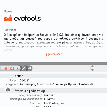
Μάρκα:
Περιγραφή:
Ο διανομέας 4 δρόμων με ξεχωριστές βαλβίδες είναι η ιδανική λύση για
την αποδοτική διανομή του νερού σε πολλούς σωλήνες ή συστήματα
άρδευσης ταυτόχρονα. Σχεδιασμένος για μέγιστη πίεση 7 bar, αυτός ο
αντάπτορας προσφέρει ασφάλεια και βέλτιστη απόδοση στην καθημερινή
χρήση.
Εμφάνιση όλων
Διαθέτοντας 4 ανεξάρτητες εξόδους, καθεμία με τη δική της βαλβίδα,
επιτρέπει τον ξεχωριστό έλεγχο της ροής του νερού για κάθε σύνδεση.
Είναι ιδανικός για κήπους, συστήματα άρδευσης, αυλές ή άλλες
684321
εφαρμογές όπου απαιτείται τροφοδοσία πολλών συσκευών ταυτόχρονα.
Άρθρο
Κατασκευασμένος από ανθεκτικά και μακράς διάρκειας υλικά, ο
684321
αντάπτορας είναι εύκολος στην εγκατάσταση και στη χρήση,
Άρθρο:
Αντάπτορας Λάστιχου 4 Δρόμων με Βρύσες EvoTools®.
εξασφαλίζοντας ασφαλή και στεγανή σύνδεση. Πρακτικός και
Περιγραφή:
αποδοτικός, αποτελεί απαραίτητο αξεσουάρ για έξυπνη διαχείριση του
Στοιχεία εφοδιαστικής
νερού.
Σακούλα
Τύπος συσκευασίας:
1/24
Ποσότητα ανά συσκευασία:
ΤΕΜ
16x21x4
Διάσταση:
cm/ΤΕΜ