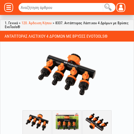
1. Γενικά >
120. Άρδευση Κήπου
> 8337. Αντάπτορας Λάστιχου 4 Δρόμων με Βρύσες
EvoTools®
ΑΝΤΆΠΤΟΡΑΣ ΛΆΣΤΙΧΟΥ 4 ΔΡΌΜΩΝ ΜΕ ΒΡΎΣΕΣ EVOTOOLS®