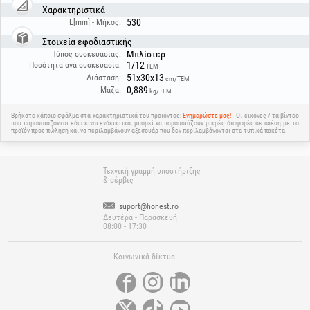
Χαρακτηριστικά
530
L[mm] - Μήκος:
Στοιχεία εφοδιαστικής
Μπλίστερ
Τύπος συσκευασίας:
1/12
Ποσότητα ανά συσκευασία:
ΤΕΜ
51x30x13
Διάσταση:
cm/ΤΕΜ
0,889
Μάζα:
kg/ΤΕΜ
Βρήκατε κάποιο σφάλμα στα χαρακτηριστικά του προϊόντος;
Ενημερώστε μας!
Οι εικόνες / τα βίντεο
που παρουσιάζονται εδώ είναι ενδεικτικά, μπορεί να παρουσιάζουν μικρές διαφορές σε σχέση με το
προϊόν προς πώληση και να περιλαμβάνουν αξεσουάρ που δεν περιλαμβάνονται στα τυπικά πακέτα.
Τεχνική γραμμή υποστήριξης
& σέρβις
suport@honest.ro
Δευτέρα - Παρασκευή
08:00 - 17:30
Κοινωνικά δίκτυα