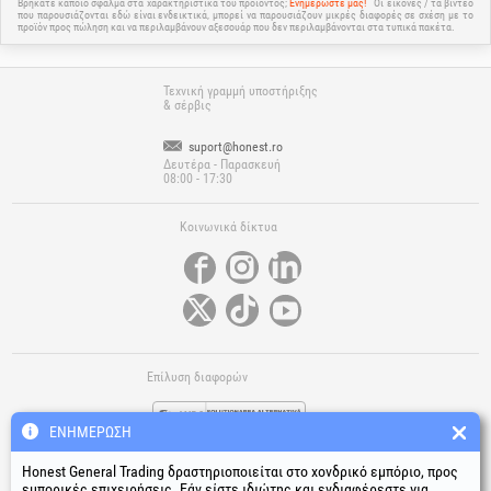
Βρήκατε κάποιο σφάλμα στα χαρακτηριστικά του προϊόντος;
Ενημερώστε μας!
Οι εικόνες / τα βίντεο
που παρουσιάζονται εδώ είναι ενδεικτικά, μπορεί να παρουσιάζουν μικρές διαφορές σε σχέση με το
προϊόν προς πώληση και να περιλαμβάνουν αξεσουάρ που δεν περιλαμβάνονται στα τυπικά πακέτα.
Τεχνική γραμμή υποστήριξης
& σέρβις
suport@honest.ro
Δευτέρα - Παρασκευή
08:00 - 17:30
Κοινωνικά δίκτυα
Επίλυση διαφορών
ΕΝΗΜΈΡΩΣΗ
Honest General Trading δραστηριοποιείται στο χονδρικό εμπόριο, προς
εμπορικές επιχειρήσεις. Εάν είστε ιδιώτης και ενδιαφέρεστε για