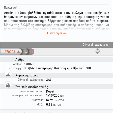
Περιγραφή:
Αυτός ο τύπος βαλβίδας εγκαθίσταται στον σωλήνα επιστροφής των
θερμαντικών σωμάτων και επιτρέπει τη ρύθμιση της ποσότητας νερού
που επιστρέφει στο σύστημα θέρμανσης αφού περάσει από τα σώματα.
Μέσω της βαλβίδας επιστροφής του καλοριφέρ, ο χρήστης μπορεί να
βελτιστοποιήσει τη θερμοκρασία και την αποδοτικότητα του συστήματος
θέρμανσης, ρυθμίζοντας τη ροή του νερού που επιστρέφει στο δίκτυο
Εμφάνιση όλων
διανομής. Ο ακριβής αυτός έλεγχος της κυκλοφορίας του ζεστού νερού
βοηθά στη διατήρηση άνετης θερμοκρασίας στους χώρους και στην
εξοικονόμηση ενέργειας.
D[ίντσα] - Διάμετρος;
670023
Άρθρο
670023
Άρθρο:
Βαλβίδα Επιστροφής Καλοριφέρ / D[ίντσα]: 3/8
Περιγραφή:
Χαρακτηριστικά
3/8
D[ίντσα] - Διάμετρος:
Στοιχεία εφοδιαστικής
Κουτί
Τύπος συσκευασίας:
1/10/200
Ποσότητα ανά συσκευασία:
ΤΕΜ
6x5x3
Διάσταση:
cm/ΤΕΜ
0,13
Μάζα:
kg/ΤΕΜ