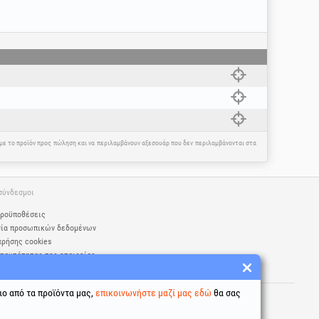
η με το προϊόν προς πώληση και να περιλαμβάνουν αξεσουάρ που δεν περιλαμβάνονται στα
σύνδεσμοι
προϋποθέσεις
σία προσωπικών δεδομένων
χρήσης cookies
ταυτότητας της εταιρείας
κή επίλυση διαφορών
ιο από τα προϊόντα μας,
ναι κατοχυρωμένα εμπορικά σήματα Honest
επικοινωνήστε μαζί μας εδώ
θα σας
94025279406