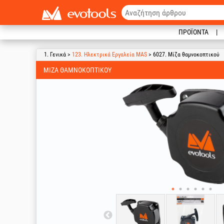
ΠΡΟΪΌΝΤΑ
1. Γενικά >
123. Ηλεκτρικά Εργαλεία MAS
> 6027. Μίζα θαμνοκοπτικού
ΜΊΖΑ ΘΑΜΝΟΚΟΠΤΙΚΟΎ