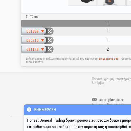
T - Τύπος;
T
1
651839
1
680215
2
681128
Βρήκατε κάποιο σφάλμα στα χαρακτηριστικά του προϊόντος;
Ενημερώστε μας!
Οι εικό
τυπικά πακέτα.
Τεχνική γραμμή υποστήριξ
& σέρβις
suport@honest.ro
Δευτέρα - Παρασκευή
08:00 - 17:30
ΕΝΗΜΈΡΩΣΗ
®
®
®
Honest General Trading δραστηριοποιείται στο χονδρικό εμπόρ
HGT
, EvoTools
, EvoSanitary
, EvoTools 
κατευθύνουμε σε κατάστημα στην περιοχή σας ή επισκεφθείτ
Copyright 