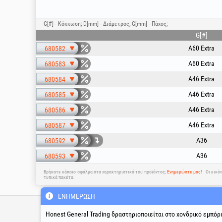
G[#] - Κόκκωση; D[mm] - Διάμετρος; G[mm] - Πάχος;
G[#]
A60 Extra
680582
A60 Extra
680583
A46 Extra
680584
A46 Extra
680585
A46 Extra
680586
A46 Extra
680587
A36
680592
A36
680593
Βρήκατε κάποιο σφάλμα στα χαρακτηριστικά του προϊόντος;
Ενημερώστε μας!
Οι εικό
τυπικά πακέτα.
ΕΝΗΜΈΡΩΣΗ
Τεχνική γραμμή υποστήριξ
& σέρβις
Honest General Trading δραστηριοποιείται στο χονδρικό εμπόρ