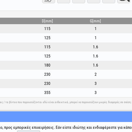
Μέγιστη περιφερειακή ταχύτητα 80m/s
Εσωτερική διάμετρος : 25.4 mm
Τοποθετήστε τον λειαντικό δίσκο με την πλευρά πο
D[mm]
G[mm]
μέσα· αυτό αποτρέπει το μπλοκάρισμα / κόλλημα του δ
115
1
125
1
115
1.6
125
1.6
180
1.6
230
2
230
3
355
3
νες / τα βίντεο που παρουσιάζονται εδώ είναι ενδεικτικά, μπορεί να παρουσιάζουν μικρές διαφορές σε σχέσ
ης
Κοινωνικά δίκτυα
Επίλυση διαφορών
Χρήσιμοι 
ιο, προς εμπορικές επιχειρήσεις. Εάν είστε ιδιώτης και ενδιαφέρεστε για κάπο
Όροι και 