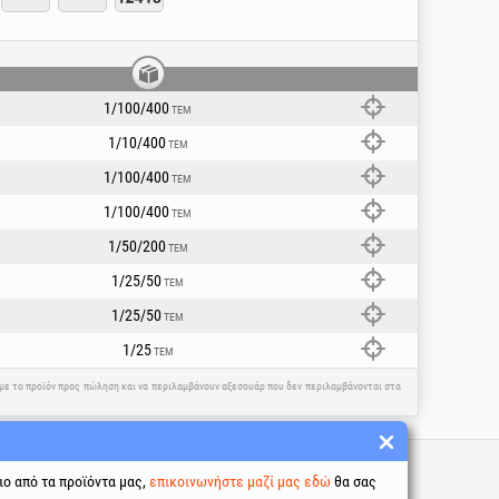
υ φέρει το μεταλλικό δαχτυλίδι προς τα
ίσκου στον άξονα!
1/100/400
ΤΕΜ
1/10/400
ΤΕΜ
1/100/400
ΤΕΜ
1/100/400
ΤΕΜ
1/50/200
ΤΕΜ
1/25/50
ΤΕΜ
1/25/50
ΤΕΜ
1/25
ΤΕΜ
η με το προϊόν προς πώληση και να περιλαμβάνουν αξεσουάρ που δεν περιλαμβάνονται στα
σύνδεσμοι
ιο από τα προϊόντα μας,
επικοινωνήστε μαζί μας εδώ
θα σας
προϋποθέσεις