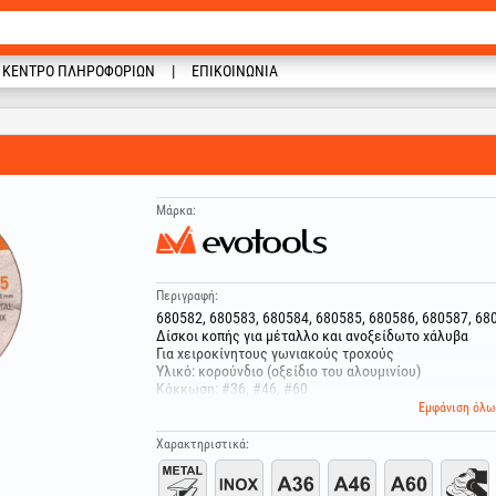
ΚΈΝΤΡΟ ΠΛΗΡΟΦΟΡΙΏΝ
ΕΠΙΚΟΙΝΩΝΊΑ
Μάρκα:
Περιγραφή:
680582, 680583, 680584, 680585, 680586, 680587, 68
Δίσκοι κοπής για μέταλλο και ανοξείδωτο χάλυβα
Για χειροκίνητους γωνιακούς τροχούς
Υλικό: κορούνδιο (οξείδιο του αλουμινίου)
Κόκκωση: #36, #46, #60
Μέγιστη περιφερειακή ταχύτητα 80m/s
Εμφάνιση όλω
Εσωτερική διάμετρος : 22.2 mm
Χαρακτηριστικά:
680593:
Χρήση με σταθερά κοπτικά μηχανήματα
Υλικό: κορούνδιο (οξείδιο του αλουμινίου)