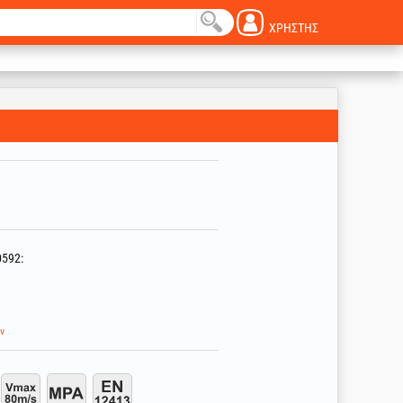
ΧΡΉΣΤΗΣ
0592:
ν