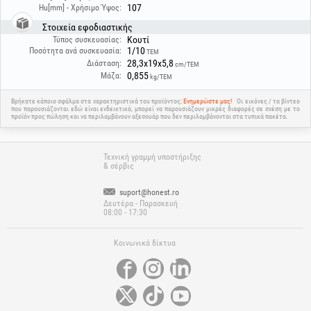
107
Hu[mm] - Χρήσιμο Ύψος:
Στοιχεία εφοδιαστικής
Κουτί
Τύπος συσκευασίας:
1/10
Ποσότητα ανά συσκευασία:
ΤΕΜ
28,3x19x5,8
Διάσταση:
cm/ΤΕΜ
0,855
Μάζα:
kg/ΤΕΜ
Βρήκατε κάποιο σφάλμα στα χαρακτηριστικά του προϊόντος;
Ενημερώστε μας!
Οι εικόνες / τα βίντεο
που παρουσιάζονται εδώ είναι ενδεικτικά, μπορεί να παρουσιάζουν μικρές διαφορές σε σχέση με το
προϊόν προς πώληση και να περιλαμβάνουν αξεσουάρ που δεν περιλαμβάνονται στα τυπικά πακέτα.
Τεχνική γραμμή υποστήριξης
& σέρβις
suport@honest.ro
Δευτέρα - Παρασκευή
08:00 - 17:30
Κοινωνικά δίκτυα