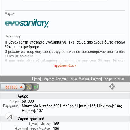
Μάρκα:
Περιγραφή:
Η μονολέβητη μπαταρία EvoSanitary® έχει σώμα από ανοξείδωτο ατσάλι
304 με ματ φινίρισμα.
Ο μοχλός λειτουργίας του φυσίγγιου είναι κατασκευασμένος από το ίδιο
υλικό με το σώμα.
Η μπαταρία είναι εξοπλισμένη με κεραμικό φυσίγγιο 35 mm. Εύκολη
εγκατάσταση χάρη στο σύστημα στερέωσης EASY FIX. Διαθέτει
Εμφάνιση όλων
αφριστήρα με σπείρωμα M24 αρσενικό.
Η συσκευασία περιλαμβάνει:
- Σύστημα στερέωσης EASY FIX
L[mm] - Μήκος; Hlev[mm] - Ύψος Μοχλού; Hu[mm] - Χρήσιμο Ύψος;
- 2 εύκαμπτους σωλήνες μήκους 60 cm.
681330
Άρθρο
681330
Άρθρο:
Μπαταρία Νιπτήρα 6001 Μαύρο / L[mm]: 165; Hlev[mm]: 186;
Περιγραφή:
Hu[mm]: 107
Χαρακτηριστικά
165
L[mm] - Μήκος:
186
Hlev[mm] - Ύψος Μοχλού: