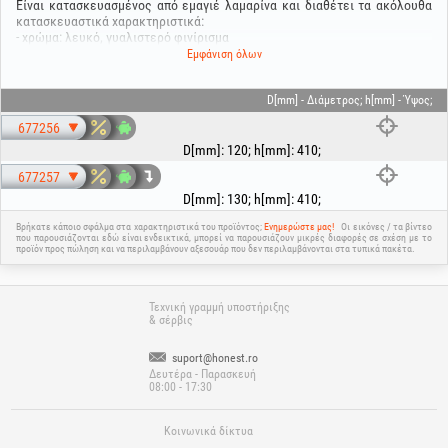
Είναι κατασκευασμένος από εμαγιέ λαμαρίνα και διαθέτει τα ακόλουθα
κατασκευαστικά χαρακτηριστικά:
- χρώμα: λευκό, γυαλιστερό φινίρισμα
- πάχος λαμαρίνας: 0.5 mm· Πάχος με σμάλτο: 0.6 mm
Εμφάνιση όλων
- διάμετρος σύνδεσης: 120 ή 130 mm
- ύψος σώματος: 410 mm
- πλάτος σώματος: 300 mm
D[mm] - Διάμετρος; h[mm] - Ύψος;
- Συνολικό ύψος: 540mm
677256
D[mm]
:
120
;
h[mm]
:
410
;
677257
D[mm]
:
130
;
h[mm]
:
410
;
Βρήκατε κάποιο σφάλμα στα χαρακτηριστικά του προϊόντος;
Ενημερώστε μας!
Οι εικόνες / τα βίντεο
που παρουσιάζονται εδώ είναι ενδεικτικά, μπορεί να παρουσιάζουν μικρές διαφορές σε σχέση με το
προϊόν προς πώληση και να περιλαμβάνουν αξεσουάρ που δεν περιλαμβάνονται στα τυπικά πακέτα.
Τεχνική γραμμή υποστήριξης
& σέρβις
suport@honest.ro
Δευτέρα - Παρασκευή
08:00 - 17:30
Κοινωνικά δίκτυα