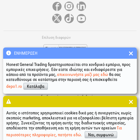
Επίλυση διαφορών
ΕΝΗΜΈΡΩΣΗ
Honest General Trading δραστηριοποιείται στο χονδρικό εμπόριο, προς
εμπορικές επιχειρήσεις. Εάν είστε ιδιώτης και ενδιαφέρεστε για
κάποιο από τα προϊόντα μας,
επικοινωνήστε μαζί μας εδώ
θα σας
κατευθύνουμε σε κατάστημα στην περιοχή σας ή επισκεφθείτε
Χρήσιμοι σύνδεσμοι
depo1.ro
Κατάλαβα
Όροι και προϋποθέσεις
Επεξεργασία προσωπικών δεδομένων
Πολιτική χρήσης cookies
Δεδομένα ταυτότητας της εταιρείας
Αυτός ο ιστότοπος χρησιμοποιεί cookies δικά μας ή συνεργατών, χωρίς
Ηλεκτρονική επίλυση διαφορών
σκοπούς marketing, αποκλειστικά για να εξασφαλίσει βέλτιστη εμπειρία
χρήσης. Συνεχίζοντας τη χρήση αυτής της διαδικτυακής υπηρεσίας,
®
®
®
®
®
®
®
®
HGT
, EvoTools
, EvoSanitary
, EvoTools +Plus
, EvoSanitary +Plus
, EvoSelect
, EPTO
, EPTO Plus
,
αποδέχεστε την αποθήκευση και τη χρήση αυτών των αρχείων
Για
®
PowerForProfessionals
και τα λογότυπά τους είναι κατοχυρωμένα εμπορικά σήματα Honest General
Trading SRL.
περισσότερες πληροφορίες, πατήστε εδώ.
Ναι, συμφωνώ
Copyright 1994-2026
Honest General Trading SRL. Με την επιφύλαξη παντός δικαιώματος. CUI: 6615609,
Reg.Com.: J1994025279406