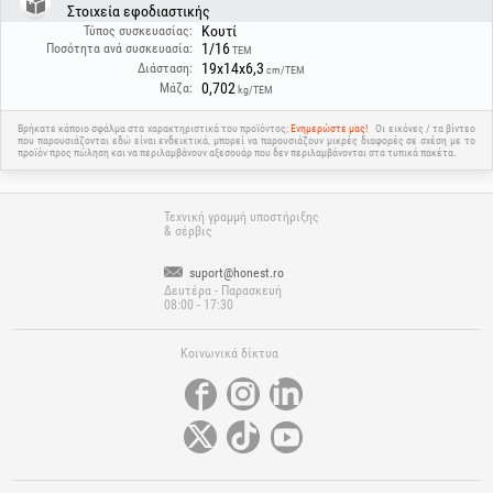
οδηγίες!
Στοιχεία εφοδιαστικής
Κουτί
Τύπος συσκευασίας:
1/16
Ποσότητα ανά συσκευασία:
ΤΕΜ
19x14x6,3
Διάσταση:
cm/ΤΕΜ
0,702
Μάζα:
kg/ΤΕΜ
Βρήκατε κάποιο σφάλμα στα χαρακτηριστικά του προϊόντος;
Ενημερώστε μας!
Οι εικόνες / τα βίντεο
που παρουσιάζονται εδώ είναι ενδεικτικά, μπορεί να παρουσιάζουν μικρές διαφορές σε σχέση με το
προϊόν προς πώληση και να περιλαμβάνουν αξεσουάρ που δεν περιλαμβάνονται στα τυπικά πακέτα.
Τεχνική γραμμή υποστήριξης
& σέρβις
suport@honest.ro
Δευτέρα - Παρασκευή
08:00 - 17:30
Κοινωνικά δίκτυα