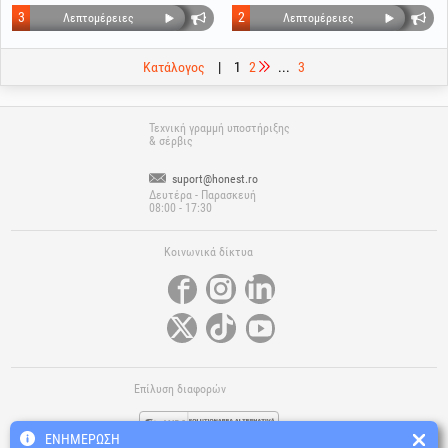
σπείρωμα EvoSanitary®
σπείρωμα EvoSanitary®
3
2
Λεπτομέρειες
Λεπτομέρειες
Κατάλογος
|
1
2
...
3
Τεχνική γραμμή υποστήριξης
& σέρβις
suport@honest.ro
Δευτέρα - Παρασκευή
08:00 - 17:30
Κοινωνικά δίκτυα
Επίλυση διαφορών
ΕΝΗΜΈΡΩΣΗ