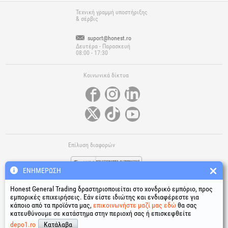
Τεχνική γραμμή υποστήριξης
& σέρβις
suport@honest.ro
Δευτέρα - Παρασκευή
08:00 - 17:30
Κοινωνικά δίκτυα
Επίλυση διαφορών
ΕΝΗΜΈΡΩΣΗ
Honest General Trading δραστηριοποιείται στο χονδρικό εμπόριο, προς
εμπορικές επιχειρήσεις. Εάν είστε ιδιώτης και ενδιαφέρεστε για
κάποιο από τα προϊόντα μας,
επικοινωνήστε μαζί μας εδώ
θα σας
κατευθύνουμε σε κατάστημα στην περιοχή σας ή επισκεφθείτε
Χρήσιμοι σύνδεσμοι
depo1.ro
Κατάλαβα