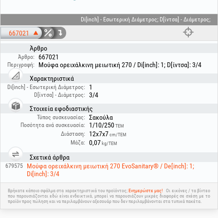
Di[inch] - Εσωτερική Διάμετρος; D[ίντσα] - Διάμετρος;
667021
Άρθρο
667021
Άρθρο:
Μούφα ορειχάλκινη μειωτική 270 / Di[inch]: 1; D[ίντσα]: 3/4
Περιγραφή:
Χαρακτηριστικά
1
Di[inch] - Εσωτερική Διάμετρος:
3/4
D[ίντσα] - Διάμετρος:
Στοιχεία εφοδιαστικής
Σακούλα
Τύπος συσκευασίας:
1/10/250
Ποσότητα ανά συσκευασία:
ΤΕΜ
12x7x7
Διάσταση:
cm/ΤΕΜ
0,07
Μάζα:
kg/ΤΕΜ
Σχετικά άρθρα
Μούφα ορειχάλκινη μειωτική 270 EvoSanitary® / De[inch]: 1;
679575
Di[inch]: 3/4
Βρήκατε κάποιο σφάλμα στα χαρακτηριστικά του προϊόντος;
Ενημερώστε μας!
Οι εικόνες / τα βίντεο
που παρουσιάζονται εδώ είναι ενδεικτικά, μπορεί να παρουσιάζουν μικρές διαφορές σε σχέση με το
προϊόν προς πώληση και να περιλαμβάνουν αξεσουάρ που δεν περιλαμβάνονται στα τυπικά πακέτα.