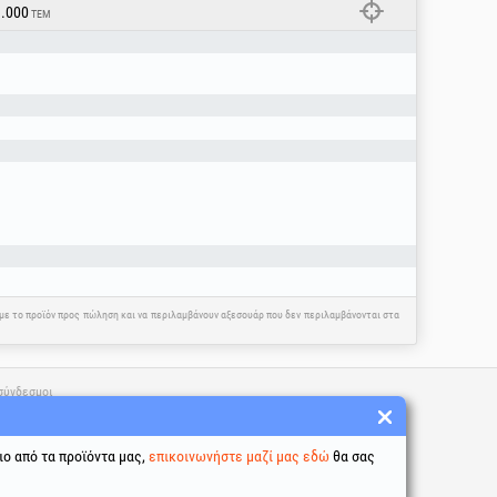
1.000
ΤΕΜ
η με το προϊόν προς πώληση και να περιλαμβάνουν αξεσουάρ που δεν περιλαμβάνονται στα
σύνδεσμοι
προϋποθέσεις
σία προσωπικών δεδομένων
ιο από τα προϊόντα μας,
επικοινωνήστε μαζί μας εδώ
θα σας
χρήσης cookies
ταυτότητας της εταιρείας