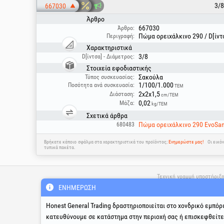
3/8
667030
Άρθρο
667030
Άρθρο:
Πώμα ορειχάλκινο 290 / D[ίντσ
Περιγραφή:
Χαρακτηριστικά
3/8
D[ίντσα] - Διάμετρος:
Στοιχεία εφοδιαστικής
Σακούλα
Τύπος συσκευασίας:
1/100/1.000
Ποσότητα ανά συσκευασία:
ΤΕΜ
2x2x1,5
Διάσταση:
cm/ΤΕΜ
0,02
Μάζα:
kg/ΤΕΜ
Σχετικά άρθρα
Πώμα ορειχάλκινο 290 EvoSani
680483
Βρήκατε κάποιο σφάλμα στα χαρακτηριστικά του προϊόντος;
Ενημερώστε μας!
Οι εικό
τυπικά πακέτα.
Τεχνική γραμμή υποστήριξ
& σέρβις
ΕΝΗΜΈΡΩΣΗ
Honest General Trading δραστηριοποιείται στο χονδρικό εμπόρ
suport@honest.ro
κατευθύνουμε σε κατάστημα στην περιοχή σας ή επισκεφθείτ
Δευτέρα - Παρασκευή