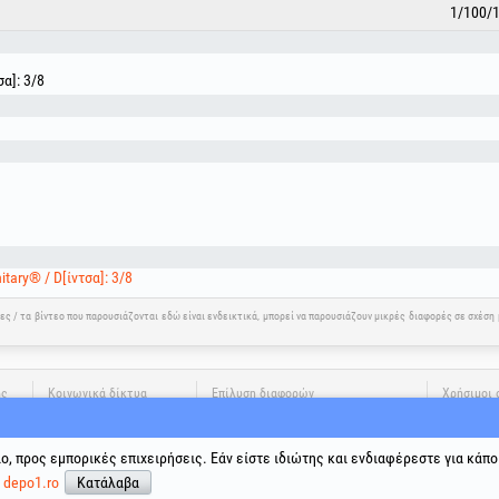
1/100/
α]: 3/8
tary® / D[ίντσα]: 3/8
νες / τα βίντεο που παρουσιάζονται εδώ είναι ενδεικτικά, μπορεί να παρουσιάζουν μικρές διαφορές σε σχέσ
ης
Κοινωνικά δίκτυα
Επίλυση διαφορών
Χρήσιμοι 
Όροι και 
Επεξεργα
ιο, προς εμπορικές επιχειρήσεις. Εάν είστε ιδιώτης και ενδιαφέρεστε για κάπο
Πολιτική 
ε
depo1.ro
Κατάλαβα
Δεδομένα 