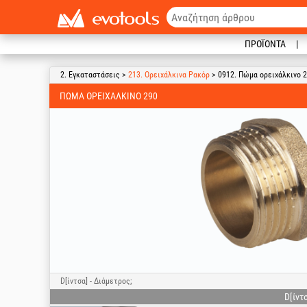
ΠΡΟΪΌΝΤΑ
2. Εγκαταστάσεις >
213. Ορειχάλκινα Ρακόρ
> 0912. Πώμα ορειχάλκινο 
ΠΏΜΑ ΟΡΕΙΧΆΛΚΙΝΟ 290
D[ίντσα] - Διάμετρος;
D[ίντ