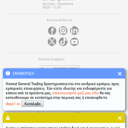
Δευτέρα - Παρασκευή
08:00 - 17:30
Κοινωνικά δίκτυα
Επίλυση διαφορών
ΕΝΗΜΈΡΩΣΗ
Honest General Trading δραστηριοποιείται στο χονδρικό εμπόριο, προς
εμπορικές επιχειρήσεις. Εάν είστε ιδιώτης και ενδιαφέρεστε για
κάποιο από τα προϊόντα μας,
επικοινωνήστε μαζί μας εδώ
θα σας
κατευθύνουμε σε κατάστημα στην περιοχή σας ή επισκεφθείτε
Χρήσιμοι σύνδεσμοι
depo1.ro
Κατάλαβα
Όροι και προϋποθέσεις
Επεξεργασία προσωπικών δεδομένων
Πολιτική χρήσης cookies
Δεδομένα ταυτότητας της εταιρείας