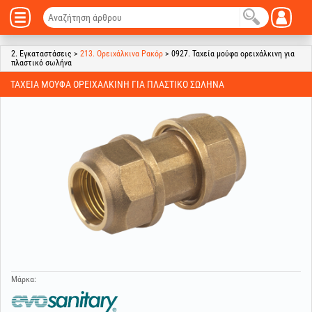
2. Εγκαταστάσεις >
213. Ορειχάλκινα Ρακόρ
> 0927. Ταχεία μούφα ορειχάλκινη για
πλαστικό σωλήνα
ΤΑΧΕΊΑ ΜΟΎΦΑ ΟΡΕΙΧΆΛΚΙΝΗ ΓΙΑ ΠΛΑΣΤΙΚΌ ΣΩΛΉΝΑ
Μάρκα: