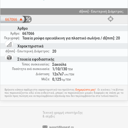
di[mm] - Εσωτερική Διάμετρος;
667066
Άρθρο
667066
Άρθρο:
Ταχεία μούφα ορειχάλκινη για πλαστικό σωλήνα / di[mm]: 20
Περιγραφή:
Χαρακτηριστικά
20
di[mm] - Εσωτερική Διάμετρος:
Στοιχεία εφοδιαστικής
Σακούλα
Τύπος συσκευασίας:
1/10/130
Ποσότητα ανά συσκευασία:
ΤΕΜ
12x7x7
Διάσταση:
cm/ΤΕΜ
0,125
Μάζα:
kg/ΤΕΜ
Βρήκατε κάποιο σφάλμα στα χαρακτηριστικά του προϊόντος;
Ενημερώστε μας!
Οι εικόνες / τα βίντεο
που παρουσιάζονται εδώ είναι ενδεικτικά, μπορεί να παρουσιάζουν μικρές διαφορές σε σχέση με το
προϊόν προς πώληση και να περιλαμβάνουν αξεσουάρ που δεν περιλαμβάνονται στα τυπικά πακέτα.
Τεχνική γραμμή υποστήριξης
& σέρβις
suport@honest.ro