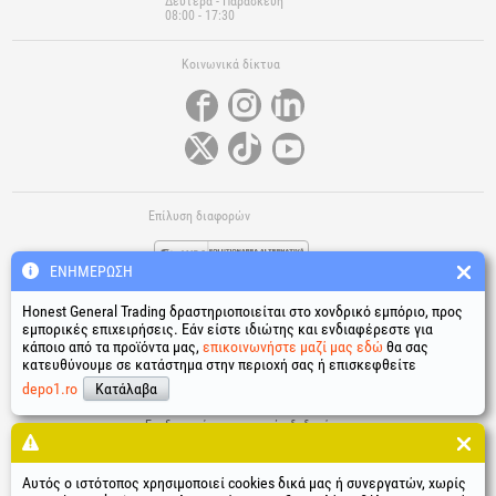
Δευτέρα - Παρασκευή
08:00 - 17:30
Κοινωνικά δίκτυα
Επίλυση διαφορών
ΕΝΗΜΈΡΩΣΗ
Honest General Trading δραστηριοποιείται στο χονδρικό εμπόριο, προς
εμπορικές επιχειρήσεις. Εάν είστε ιδιώτης και ενδιαφέρεστε για
κάποιο από τα προϊόντα μας,
επικοινωνήστε μαζί μας εδώ
θα σας
κατευθύνουμε σε κατάστημα στην περιοχή σας ή επισκεφθείτε
Χρήσιμοι σύνδεσμοι
depo1.ro
Κατάλαβα
Όροι και προϋποθέσεις
Επεξεργασία προσωπικών δεδομένων
Πολιτική χρήσης cookies
Δεδομένα ταυτότητας της εταιρείας
Αυτός ο ιστότοπος χρησιμοποιεί cookies δικά μας ή συνεργατών, χωρίς
Ηλεκτρονική επίλυση διαφορών