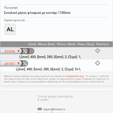
Περιγραφή:
Συνολικό μήκος φτυαριού με κοντάρι 1100mm
Χαρακτηριστικά:
L[mm] - Μήκος; l[mm] - Πλάτος; G[mm] - Πάχος; C[τμχ] - Ποσότητα;
633046
L[mm]
:
400
;
l[mm]
:
280
;
G[mm]
:
2
;
C[τμχ]
:
1
;
p01047
L[mm]
:
400
;
l[mm]
:
280
;
G[mm]
:
2
;
C[τμχ]
:
5+1
;
Βρήκατε κάποιο σφάλμα στα χαρακτηριστικά του προϊόντος;
Ενημερώστε μας!
Οι εικόνες / τα βίντεο
που παρουσιάζονται εδώ είναι ενδεικτικά, μπορεί να παρουσιάζουν μικρές διαφορές σε σχέση με το
προϊόν προς πώληση και να περιλαμβάνουν αξεσουάρ που δεν περιλαμβάνονται στα τυπικά πακέτα.
Τεχνική γραμμή υποστήριξης
& σέρβις
suport@honest.ro