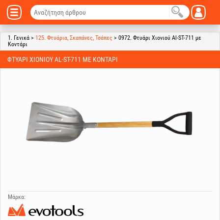
1. Γενικά >
125. Φτυάρια, Σκαπάνες, Τσάπες
> 0972. Φτυάρι Χιονιού Al-ST-711 με
Κοντάρι
ΦΤΥΆΡΙ ΧΙΟΝΙΟΎ AL-ST-711 ΜΕ ΚΟΝΤΆΡΙ
Μάρκα: