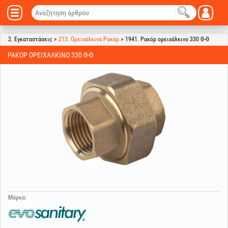
2. Εγκαταστάσεις >
213. Ορειχάλκινα Ρακόρ
> 1941. Ρακόρ ορειχάλκινο 330 Θ-Θ
ΡΑΚΌΡ ΟΡΕΙΧΆΛΚΙΝΟ 330 Θ-Θ
Μάρκα: