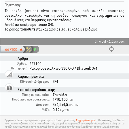
Περιγραφή:
Το ρακόρ (ένωση) είναι κατασκευασμένο από υψηλής ποιότητας
ορείχαλκο, κατάλληλο για τη σύνδεση σωλήνων και εξαρτημάτων σε
υδραυλικές και θερμικές εγκαταστάσεις.
Διαθέτει σπείρωμα τύπου Θ-Θ.
Το ρακόρ τοποθετείται και αφαιρείται εύκολα με βίδωμα.
D[ίντσα] - Διάμετρος;
667100
Άρθρο
667100
Άρθρο:
Ρακόρ ορειχάλκινο 330 Θ-Θ / D[ίντσα]: 3/4
Περιγραφή:
Χαρακτηριστικά
3/4
D[ίντσα] - Διάμετρος:
Στοιχεία εφοδιαστικής
Σακούλα
Τύπος συσκευασίας:
1/10/100
Ποσότητα ανά συσκευασία:
ΤΕΜ
4x4,5x4,5
Διάσταση:
cm/ΤΕΜ
0,12
Μάζα:
kg/ΤΕΜ
Βρήκατε κάποιο σφάλμα στα χαρακτηριστικά του προϊόντος;
Ενημερώστε μας!
Οι εικόνες / τα βίντεο
που παρουσιάζονται εδώ είναι ενδεικτικά, μπορεί να παρουσιάζουν μικρές διαφορές σε σχέση με το
προϊόν προς πώληση και να περιλαμβάνουν αξεσουάρ που δεν περιλαμβάνονται στα τυπικά πακέτα.