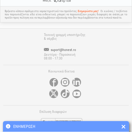
0,15
Μάζα:
kg/ΤΕΜ
Βρήκατε κάποιο σφάλμα στα χαρακτηριστικά του προϊόντος;
Ενημερώστε μας!
Οι εικόνες / τα βίντεο
που παρουσιάζονται εδώ είναι ενδεικτικά, μπορεί να παρουσιάζουν μικρές διαφορές σε σχέση με το
προϊόν προς πώληση και να περιλαμβάνουν αξεσουάρ που δεν περιλαμβάνονται στα τυπικά πακέτα.
Τεχνική γραμμή υποστήριξης
& σέρβις
suport@honest.ro
Δευτέρα - Παρασκευή
08:00 - 17:30
Κοινωνικά δίκτυα
Επίλυση διαφορών
ΕΝΗΜΈΡΩΣΗ