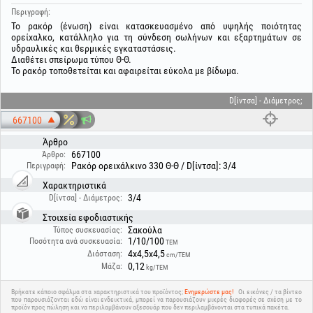
Περιγραφή:
Το ρακόρ (ένωση) είναι κατασκευασμένο από υψηλής ποιότητας
ορείχαλκο, κατάλληλο για τη σύνδεση σωλήνων και εξαρτημάτων σε
υδραυλικές και θερμικές εγκαταστάσεις.
Διαθέτει σπείρωμα τύπου Θ-Θ.
Το ρακόρ τοποθετείται και αφαιρείται εύκολα με βίδωμα.
D[ίντσα] - Διάμετρος;
667100
Άρθρο
667100
Άρθρο:
Ρακόρ ορειχάλκινο 330 Θ-Θ / D[ίντσα]: 3/4
Περιγραφή:
Χαρακτηριστικά
3/4
D[ίντσα] - Διάμετρος:
Στοιχεία εφοδιαστικής
Σακούλα
Τύπος συσκευασίας:
1/10/100
Ποσότητα ανά συσκευασία:
ΤΕΜ
4x4,5x4,5
Διάσταση:
cm/ΤΕΜ
0,12
Μάζα:
kg/ΤΕΜ
Βρήκατε κάποιο σφάλμα στα χαρακτηριστικά του προϊόντος;
Ενημερώστε μας!
Οι εικόνες / τα βίντεο
που παρουσιάζονται εδώ είναι ενδεικτικά, μπορεί να παρουσιάζουν μικρές διαφορές σε σχέση με το
προϊόν προς πώληση και να περιλαμβάνουν αξεσουάρ που δεν περιλαμβάνονται στα τυπικά πακέτα.