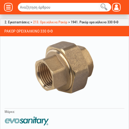
2. Εγκαταστάσεις >
213. Ορειχάλκινα Ρακόρ
> 1941. Ρακόρ ορειχάλκινο 330 Θ-Θ
ΡΑΚΌΡ ΟΡΕΙΧΆΛΚΙΝΟ 330 Θ-Θ
Μάρκα: